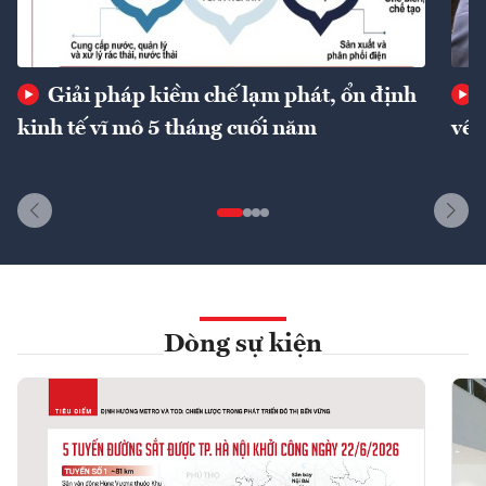
Giải pháp kiềm chế lạm phát, ổn định
kinh tế vĩ mô 5 tháng cuối năm
về 
Dòng sự kiện