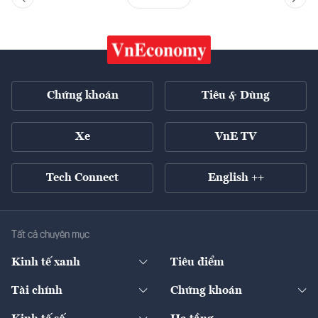
Chứng khoán
Tiêu & Dùng
Xe
VnE TV
Tech Connect
English ++
Tất cả chuyên mục
Kinh tế xanh
Tiêu điểm
Chuyển động xanh
Tài chính
Chứng khoán
Pháp lý
Ngân hàng
Doanh nghiệp niêm yết