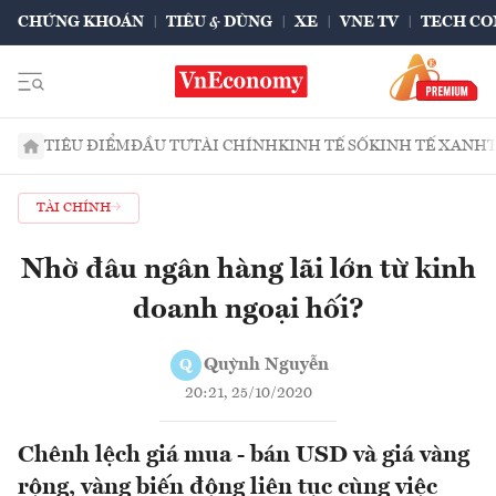
CHỨNG KHOÁN
TIÊU & DÙNG
XE
VNE TV
TECH CO
TIÊU ĐIỂM
ĐẦU TƯ
TÀI CHÍNH
KINH TẾ SỐ
KINH TẾ XANH
TÀI CHÍNH
Nhờ đâu ngân hàng lãi lớn từ kinh
doanh ngoại hối?
Quỳnh Nguyễn
Q
20:21, 25/10/2020
Chênh lệch giá mua - bán USD và giá vàng
rộng, vàng biến động liên tục cùng việc