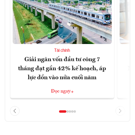
Tài chính
Giải ngân vốn đầu tư công 7
H
tháng đạt gần 42% kế hoạch, áp
Mi
lực dồn vào nửa cuối năm
6
Đọc ngay