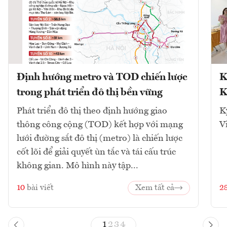
Định hướng metro và TOD chiến lược
K
trong phát triển đô thị bền vững
K
Phát triển đô thị theo định hướng giao
K
thông công cộng (TOD) kết hợp với mạng
V
lưới đường sắt đô thị (metro) là chiến lược
cốt lõi để giải quyết ùn tắc và tái cấu trúc
không gian. Mô hình này tập...
10
bài viết
Xem tất cả
2
1
2
3
4