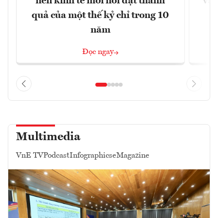
nền kinh tế mới nổi đạt thành
vào
quả của một thế kỷ chỉ trong 10
năm
Đọc ngay
Multimedia
VnE TV
Podcast
Infographics
eMagazine