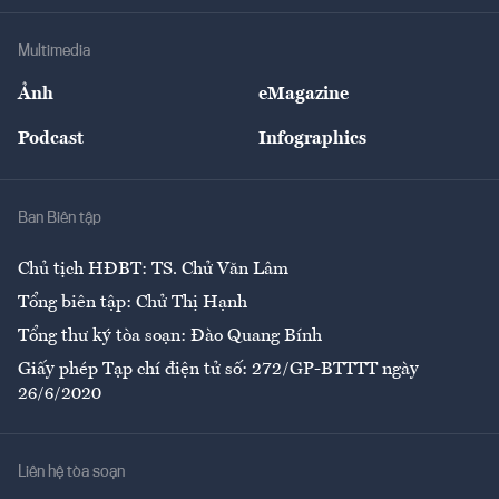
Khung pháp lý
Doanh nghiệp
Địa phương
Thị trường
Bảo hiểm
Multimedia
Sự kiện
Nhân lực
Ảnh
eMagazine
Đẹp +
An sinh
Podcast
Infographics
Giải trí
Y tế
Nhà
Ban Biên tập
Ẩm thực
Chủ tịch HĐBT: TS. Chử Văn Lâm
Tổng biên tập: Chử Thị Hạnh
Tổng thư ký tòa soạn: Đào Quang Bính
Giấy phép Tạp chí điện tử số: 272/GP-BTTTT ngày
26/6/2020
Liên hệ tòa soạn