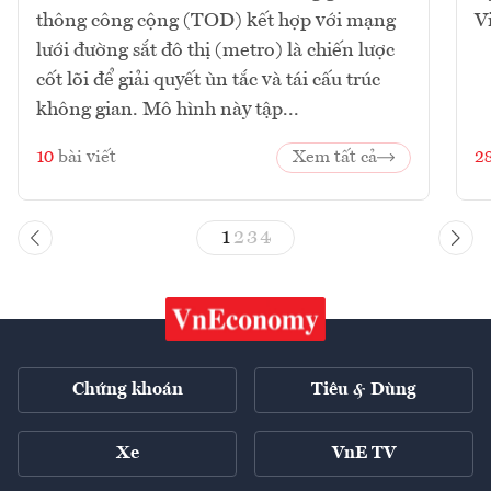
thông công cộng (TOD) kết hợp với mạng
V
lưới đường sắt đô thị (metro) là chiến lược
cốt lõi để giải quyết ùn tắc và tái cấu trúc
không gian. Mô hình này tập...
10
bài viết
Xem tất cả
2
1
2
3
4
Chứng khoán
Tiêu & Dùng
Xe
VnE TV