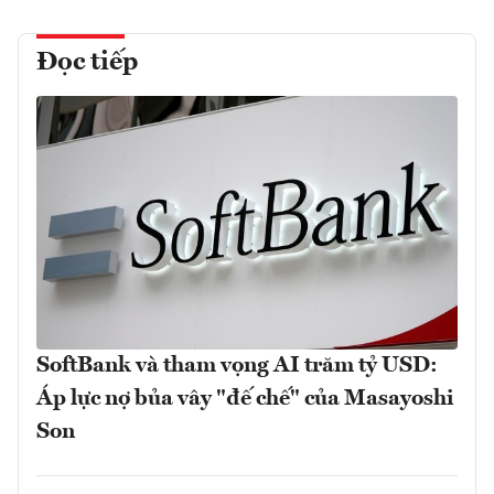
Đọc tiếp
SoftBank và tham vọng AI trăm tỷ USD:
Áp lực nợ bủa vây "đế chế" của Masayoshi
Son