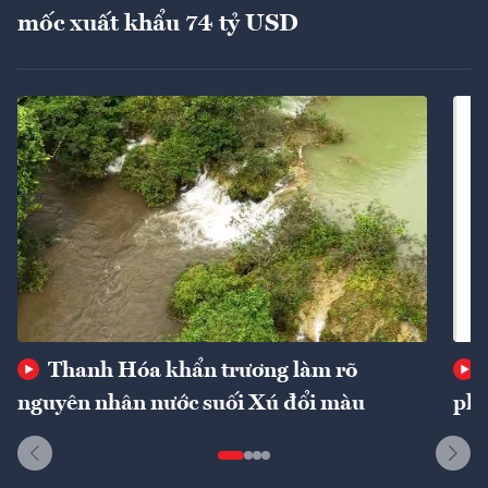
mốc xuất khẩu 74 tỷ USD
Thanh Hóa khẩn trương làm rõ
nguyên nhân nước suối Xú đổi màu
phí