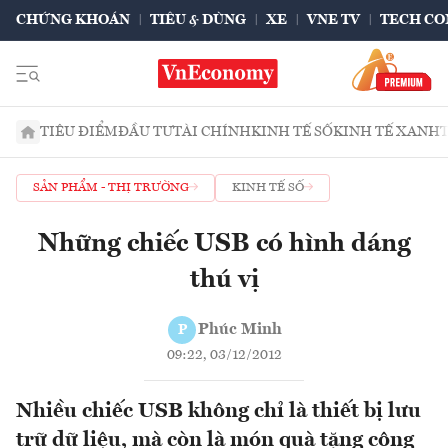
CHỨNG KHOÁN
TIÊU & DÙNG
XE
VNE TV
TECH CO
TIÊU ĐIỂM
ĐẦU TƯ
TÀI CHÍNH
KINH TẾ SỐ
KINH TẾ XANH
SẢN PHẨM - THỊ TRƯỜNG
KINH TẾ SỐ
Những chiếc USB có hình dáng
thú vị
Phúc Minh
P
09:22, 03/12/2012
Nhiều chiếc USB không chỉ là thiết bị lưu
trữ dữ liệu, mà còn là món quà tặng công