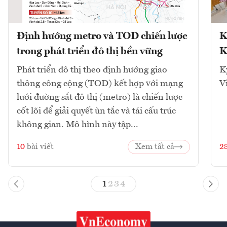
Định hướng metro và TOD chiến lược
K
trong phát triển đô thị bền vững
K
Phát triển đô thị theo định hướng giao
K
thông công cộng (TOD) kết hợp với mạng
V
lưới đường sắt đô thị (metro) là chiến lược
cốt lõi để giải quyết ùn tắc và tái cấu trúc
không gian. Mô hình này tập...
10
bài viết
Xem tất cả
2
1
2
3
4