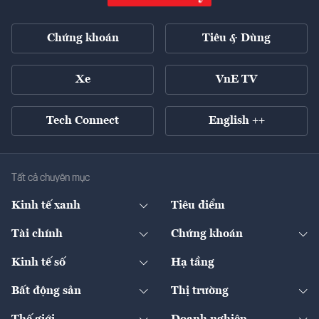
Chứng khoán
Tiêu & Dùng
Xe
VnE TV
Tech Connect
English ++
Tất cả chuyên mục
Kinh tế xanh
Tiêu điểm
Chuyển động xanh
Tài chính
Chứng khoán
Pháp lý
Ngân hàng
Doanh nghiệp niêm yết
Kinh tế số
Hạ tầng
Thương hiệu xanh
Thị trường vốn
Thị trường
Sản phẩm - Thị trường
Bất động sản
Thị trường
Diễn đàn
Thuế
Đầu tư
Tài sản số
Chính sách
Xuất nhập khẩu