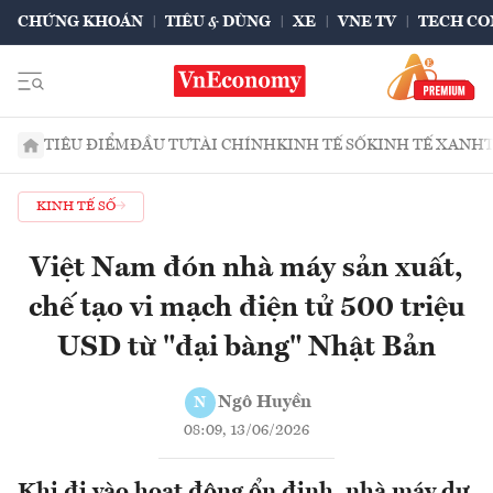
CHỨNG KHOÁN
TIÊU & DÙNG
XE
VNE TV
TECH CO
TIÊU ĐIỂM
ĐẦU TƯ
TÀI CHÍNH
KINH TẾ SỐ
KINH TẾ XANH
KINH TẾ SỐ
Việt Nam đón nhà máy sản xuất,
chế tạo vi mạch điện tử 500 triệu
USD từ "đại bàng" Nhật Bản
Ngô Huyền
N
08:09, 13/06/2026
Khi đi vào hoạt động ổn định, nhà máy dự