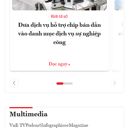
Kinh tế số
Đưa dịch vụ hỗ trợ chip bán dẫn
EU
vào danh mục dịch vụ sự nghiệp
cầu
công
Đọc ngay
Multimedia
VnE TV
Podcast
Infographics
eMagazine