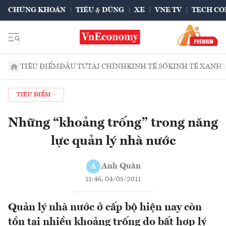
CHỨNG KHOÁN
TIÊU & DÙNG
XE
VNE TV
TECH CO
TIÊU ĐIỂM
ĐẦU TƯ
TÀI CHÍNH
KINH TẾ SỐ
KINH TẾ XANH
TIÊU ĐIỂM
Những “khoảng trống” trong năng
lực quản lý nhà nước
Anh Quân
A
11:46, 04/05/2011
Quản lý nhà nước ở cấp bộ hiện nay còn
tồn tại nhiều khoảng trống do bất hợp lý