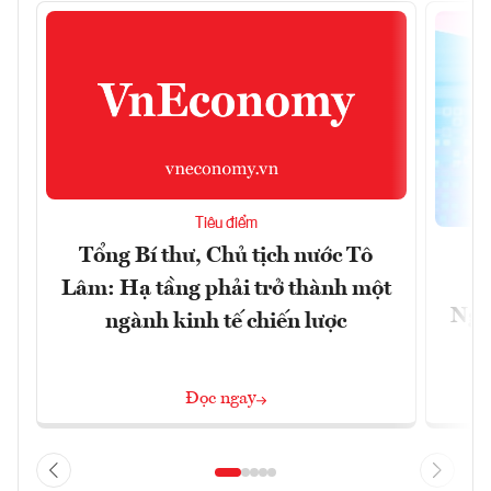
Tiêu điểm
Tổng Bí thư, Chủ tịch nước Tô
Lâm: Hạ tầng phải trở thành một
Ngà
ngành kinh tế chiến lược
Đọc ngay