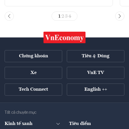
1
2
3
4
Chứng khoán
Tiêu & Dùng
Xe
VnE TV
Tech Connect
English ++
Tất cả chuyên mục
Kinh tế xanh
Tiêu điểm