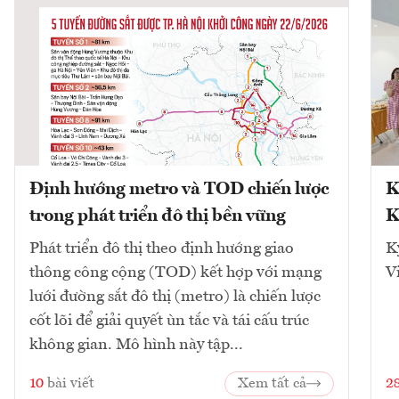
Định hướng metro và TOD chiến lược
K
trong phát triển đô thị bền vững
K
Phát triển đô thị theo định hướng giao
K
thông công cộng (TOD) kết hợp với mạng
V
lưới đường sắt đô thị (metro) là chiến lược
cốt lõi để giải quyết ùn tắc và tái cấu trúc
không gian. Mô hình này tập...
10
bài viết
Xem tất cả
2