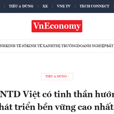
TIÊU & DÙNG
XE
VNE TV
TECH CONNECT
ÍNH
KINH TẾ SỐ
KINH TẾ XANH
THỊ TRƯỜNG
DOANH NGHIỆP
BẤT
TIÊU & DÙNG
 NTD Việt có tinh thần hướ
hát triển bền vững cao nhấ