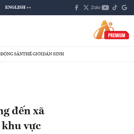
ENGLISH ++
 ĐỘNG SẢN
THẾ GIỚI
DÂN SINH
ng đến xã
t khu vực