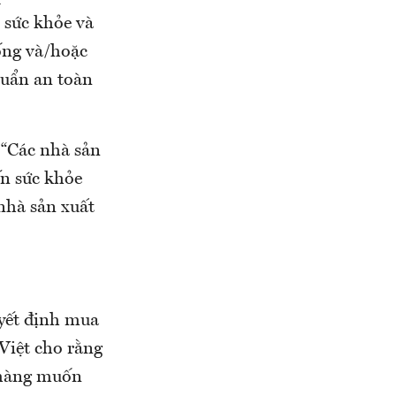
 sức khỏe và
sống và/hoặc
huẩn an toàn
 “Các nhà sản
ến sức khỏe
nhà sản xuất
yết định mua
Việt cho rằng
 hàng muốn