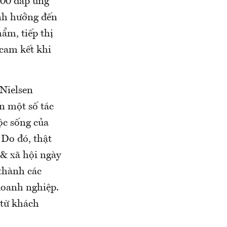
000 đáp ứng
ảnh hưởng đến
ẩm, tiếp thị
 cam kết khi
Nielsen
n một số tác
uộc sống của
Do đó, thật
& xã hội ngày
thành các
doanh nghiệp.
 từ khách