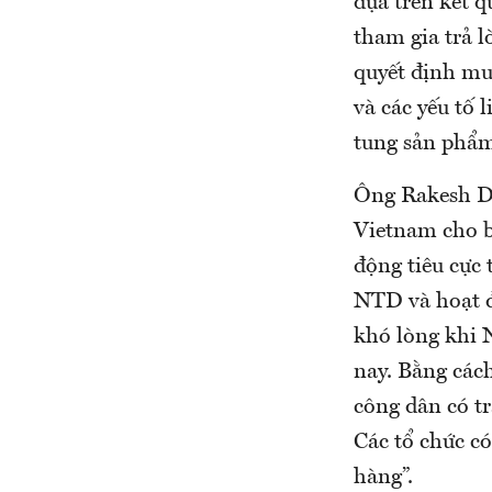
dựa trên kết q
tham gia trả l
quyết định mu
và các yếu tố 
tung sản phẩm
Ông Rakesh Da
Vietnam cho b
động tiêu cực 
NTD và hoạt đ
khó lòng khi 
nay. Bằng các
công dân có t
Các tổ chức có
hàng”.