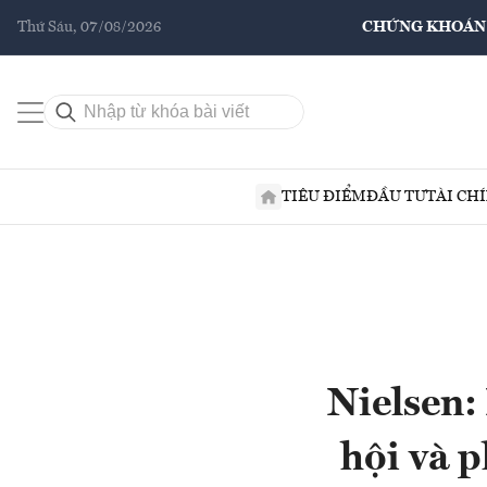
Thứ Sáu, 07/08/2026
CHỨNG KHOÁN
TIÊU ĐIỂM
ĐẦU TƯ
TÀI CH
Nielsen:
hội và p