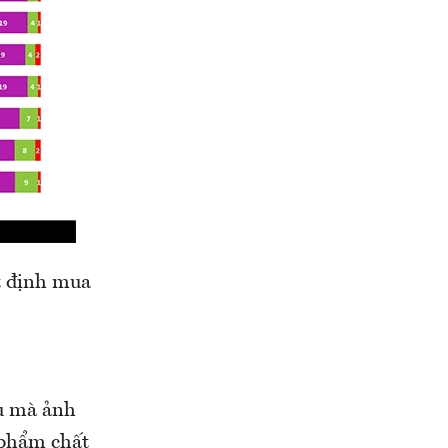
ết định mua
ầu mà ảnh
 phẩm chất