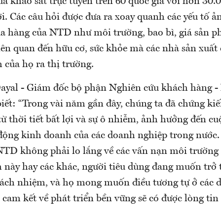
uả khảo sát trực tuyến trên 60 quốc gia với hơn 30.
ời. Các câu hỏi được đưa ra xoay quanh các yếu tố 
a hàng của NTD như môi trường, bao bì, giá sản ph
liên quan đến hữu cơ, sức khỏe mà các nhà sản xuất
 của họ ra thị trường.
yal - Giám đốc bộ phận Nghiên cứu khách hàng - 
iết: “Trong vài năm gần đây, chúng ta đã chứng kiế
từ thời tiết bất lợi và sự ô nhiễm, ảnh hưởng đến c
ộng kinh doanh của các doanh nghiệp trong nước. 
NTD không phải lo lắng về các vấn nạn môi trường 
h này hay các khác, người tiêu dùng đang muốn trở 
rách nhiệm, và họ mong muốn điều tương tự ở các 
 cam kết về phát triển bền vững sẽ có được lòng tin