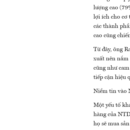
lượng cao (79
lợi ích cho cơ
các thành phầ
cao cũng chi
Từ đây, ông Ra
xuất nên nắm b
cũng như cam k
tiếp cận hiệu 
Niềm tin vào
Một yếu tố kh
hàng của NTD 
họ sẽ mua sản