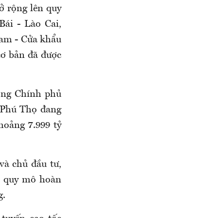
ở rộng lên quy
ái - Lào Cai,
am - Cửa khẩu
cơ bản đã được
ớng Chính phủ
h Phú Thọ đang
hoảng 7.999 tỷ
và chủ đầu tư,
ên quy mô hoàn
g.