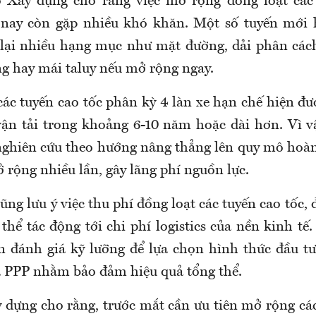
ộ Xây dựng cho rằng việc mở rộng đồng loạt các 
 nay còn gặp nhiều khó khăn. Một số tuyến mới 
 lại nhiều hạng mục như mặt đường, dải phân các
ng hay mái taluy nếu mở rộng ngay.
ác tuyến cao tốc phân kỳ 4 làn xe hạn chế hiện đư
ận tải trong khoảng 6-10 năm hoặc dài hơn. Vì v
ghiên cứu theo hướng nâng thẳng lên quy mô hoàn
 rộng nhiều lần, gây lãng phí nguồn lực.
ng lưu ý việc thu phí đồng loạt các tuyến cao tốc, đ
thể tác động tới chi phí logistics của nền kinh tế
n đánh giá kỹ lưỡng để lựa chọn hình thức đầu t
à PPP nhằm bảo đảm hiệu quả tổng thể.
y dựng cho rằng, trước mắt cần ưu tiên mở rộng các