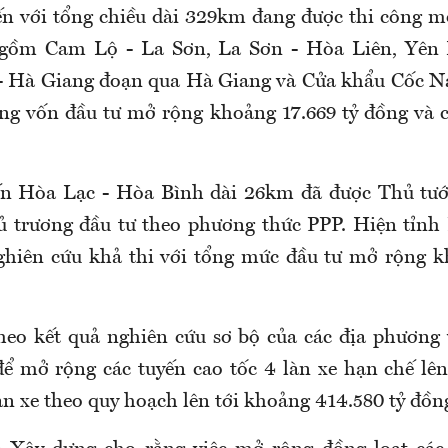
ến với tổng chiều dài 329km đang được thi công m
 gồm Cam Lộ - La Sơn, La Sơn - Hòa Liên, Yên B
- Hà Giang đoạn qua Hà Giang và Cửa khẩu Cốc N
g vốn đầu tư mở rộng khoảng 17.669 tỷ đồng và 
yến Hòa Lạc - Hòa Bình dài 26km đã được Thủ tư
ủ trương đầu tư theo phương thức PPP. Hiện tỉn
ghiên cứu khả thi với tổng mức đầu tư mở rộng k
heo kết quả nghiên cứu sơ bộ của các địa phương 
ể mở rộng các tuyến cao tốc 4 làn xe hạn chế l
àn xe theo quy hoạch lên tới khoảng 414.580 tỷ đồn