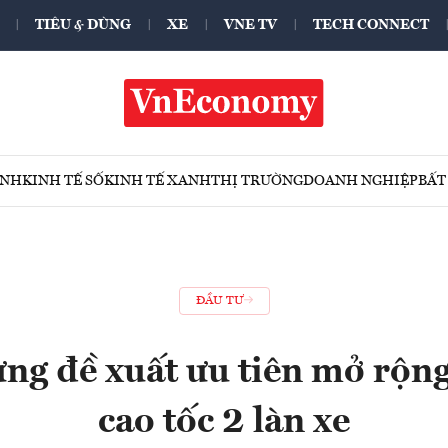
TIÊU & DÙNG
XE
VNE TV
TECH CONNECT
ÍNH
KINH TẾ SỐ
KINH TẾ XANH
THỊ TRƯỜNG
DOANH NGHIỆP
BẤT
ĐẦU TƯ
ng đề xuất ưu tiên mở rộng
cao tốc 2 làn xe