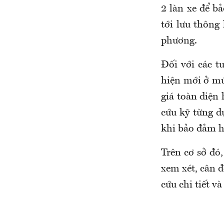
2 làn xe để b
tới lưu thông
phương.
Đối với các t
hiện mới ở mứ
giá toàn diện 
cứu kỹ từng dự
khi bảo đảm h
Trên cơ sở đó
xem xét, cân 
cứu chi tiết v