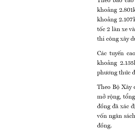
Theo báo cáo
khoảng 2.801k
khoảng 2.107k
tốc 2 làn xe 
thi công xây d
Các tuyến ca
khoảng 2.135
phương thức đố
Theo Bộ Xây d
mở rộng, tổng
đồng đã xác đ
vốn ngân sách
đồng.