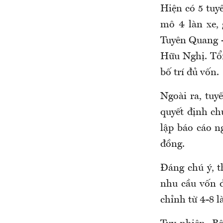
Hiện có 5 tuy
mô 4 làn xe,
Tuyên Quang 
Hữu Nghị. Tổn
bố trí đủ vốn.
Ngoài ra, tu
quyết định ch
lập báo cáo n
đồng.
Đáng chú ý, t
nhu cầu vốn đ
chỉnh từ 4-8 l