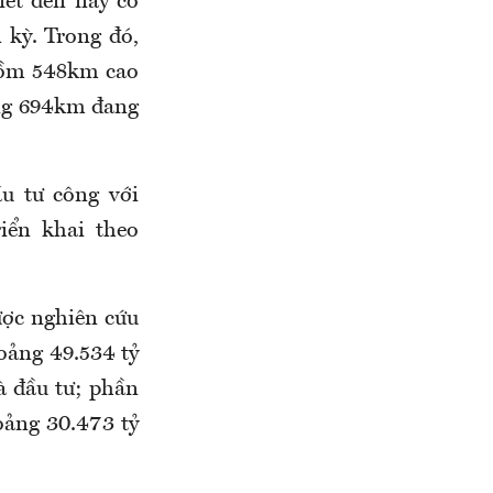
ết đến nay có
 kỳ. Trong đó,
 gồm 548km cao
ảng 694km đang
u tư công với
iển khai theo
ược nghiên cứu
oảng 49.534 tỷ
à đầu tư; phần
oảng 30.473 tỷ