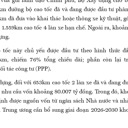
 vừa gửi lãnh đạo Chính phủ, Bộ Xây dựng cho bi
m đường bộ cao tốc đã và đang được đầu tư phân
m đã đưa vào khai thác hoặc thông xe kỹ thuật,
và 1.559km cao tốc 4 làn xe hạn chế. Ngoài ra, kho
ựng.
o tốc này chủ yếu được đầu tư theo hình thức đầ
km, chiếm 76% tổng chiều dài; phần còn lại tr
i tác công tư (PPP).
ựng, đối với 653km cao tốc 2 làn xe đã và đang đ
 nhu cầu vốn khoảng 80.007 tỷ đồng. Trong đó, kh
ịnh được nguồn vốn từ ngân sách Nhà nước và nh
 Trung ương cần bổ sung giai đoạn 2026-2030 kh