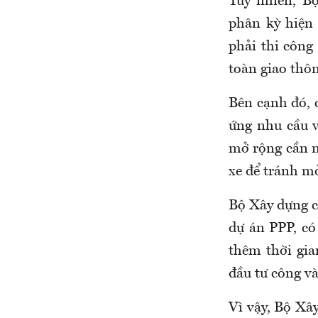
Tuy nhiên, B
phân kỳ hiện
phải thi công
toàn giao thô
Bên cạnh đó, c
ứng nhu cầu v
mở rộng cần n
xe để tránh mở
Bộ Xây dựng cũ
dự án PPP, có 
thêm thời gia
đầu tư công v
Vì vậy, Bộ Xâ