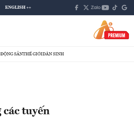
ENGLISH ++
 ĐỘNG SẢN
THẾ GIỚI
DÂN SINH
 các tuyến