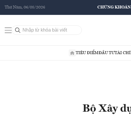
Thứ Năm, 06/08/2026
CHỨNG KHOÁN
TIÊU ĐIỂM
ĐẦU TƯ
TÀI CH
Bộ Xây dự