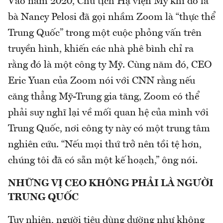
Vào năm 2020, Chủ tịch Hạ viện Mỹ khi đó là
bà Nancy Pelosi đã gọi nhầm Zoom là “thực thể
Trung Quốc” trong một cuộc phỏng vấn trên
truyền hình, khiến các nhà phê bình chỉ ra
rằng đó là một công ty Mỹ. Cùng năm đó, CEO
Eric Yuan của Zoom nói với CNN rằng nếu
căng thẳng Mỹ-Trung gia tăng, Zoom có ​​thể
phải suy nghĩ lại về mối quan hệ của mình với
Trung Quốc, nơi công ty này có một trung tâm
nghiên cứu. “Nếu mọi thứ trở nên tồi tệ hơn,
chúng tôi đã có sẵn một kế hoạch,” ông nói.
NHỮNG VỊ CEO KHÔNG PHẢI LÀ NGƯỜI
TRUNG QUỐC
Tuy nhiên, người tiêu dùng dường như không