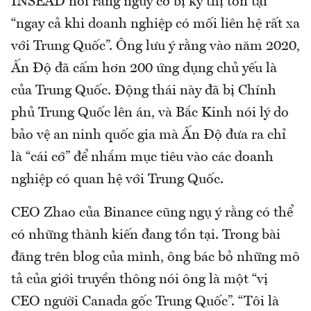
INSEAD nói rằng nguy cơ bị kỳ thị tồn tại
“ngay cả khi doanh nghiệp có mối liên hệ rất xa
với Trung Quốc”. Ông lưu ý rằng vào năm 2020,
Ấn Độ đã cấm hơn 200 ứng dụng chủ yếu là
của Trung Quốc. Động thái này đã bị Chính
phủ Trung Quốc lên án, và Bắc Kinh nói lý do
bảo vệ an ninh quốc gia mà Ấn Độ đưa ra chỉ
là “cái cớ” để nhắm mục tiêu vào các doanh
nghiệp có quan hệ với Trung Quốc.
CEO Zhao của Binance cũng ngụ ý rằng có thể
có những thành kiến ​​đang tồn tại. Trong bài
đăng trên blog của mình, ông bác bỏ những mô
tả của giới truyền thông nói ông là một “vị
CEO người Canada gốc Trung Quốc”. “Tôi là