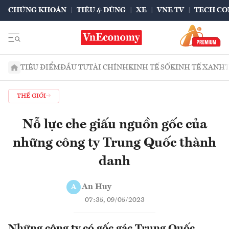
CHỨNG KHOÁN
TIÊU & DÙNG
XE
VNE TV
TECH CO
TIÊU ĐIỂM
ĐẦU TƯ
TÀI CHÍNH
KINH TẾ SỐ
KINH TẾ XANH
THẾ GIỚI
Nỗ lực che giấu nguồn gốc của
những công ty Trung Quốc thành
danh
An Huy
A
07:35, 09/05/2023
Những công ty có gốc gác Trung Quốc