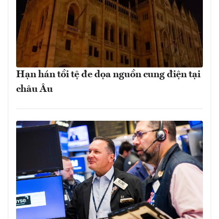
Hạn hán tồi tệ đe dọa nguồn cung điện tại
châu Âu