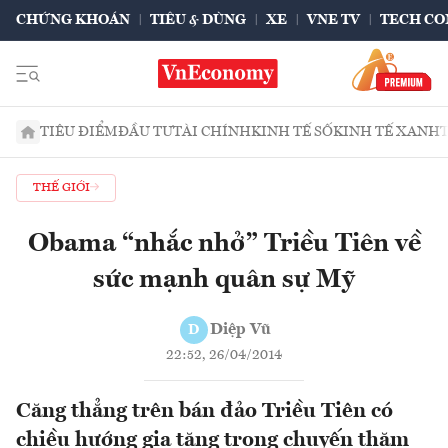
CHỨNG KHOÁN
TIÊU & DÙNG
XE
VNE TV
TECH CO
TIÊU ĐIỂM
ĐẦU TƯ
TÀI CHÍNH
KINH TẾ SỐ
KINH TẾ XANH
THẾ GIỚI
Obama “nhắc nhở” Triều Tiên về
sức mạnh quân sự Mỹ
Diệp Vũ
D
22:52, 26/04/2014
Căng thẳng trên bán đảo Triều Tiên có
chiều hướng gia tăng trong chuyến thăm