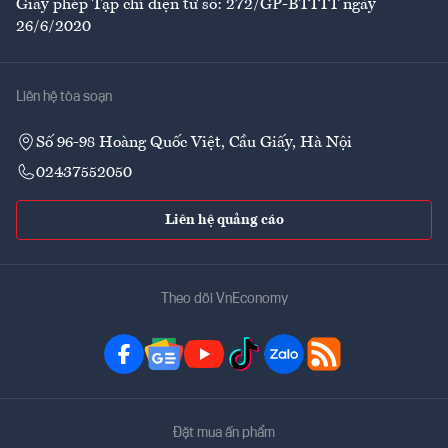
Giấy phép Tạp chí điện tử số: 272/GP-BTTTT ngày
26/6/2020
Liên hệ tòa soạn
Số 96-98 Hoàng Quốc Việt, Cầu Giấy, Hà Nội
02437552050
Liên hệ quảng cáo
Theo dõi VnEconomy
Đặt mua ấn phẩm