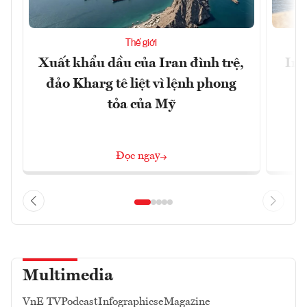
Thế giới
Xuất khẩu dầu của Iran đình trệ,
Ira
đảo Kharg tê liệt vì lệnh phong
tỏa của Mỹ
Đọc ngay
Multimedia
VnE TV
Podcast
Infographics
eMagazine