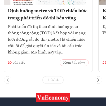
Định hướng metro và TOD chiến lược
K
trong phát triển đô thị bền vững
K
Phát triển đô thị theo định hướng giao
K
thông công cộng (TOD) kết hợp với mạng
V
lưới đường sắt đô thị (metro) là chiến lược
cốt lõi để giải quyết ùn tắc và tái cấu trúc
không gian. Mô hình này tập...
10
bài viết
Xem tất cả
2
1
2
3
4