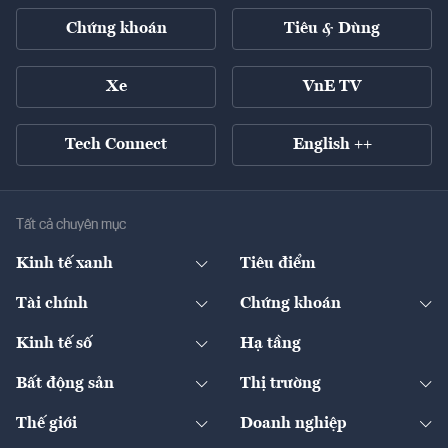
Chứng khoán
Tiêu & Dùng
Xe
VnE TV
Tech Connect
English ++
Tất cả chuyên mục
Kinh tế xanh
Tiêu điểm
Chuyển động xanh
Tài chính
Chứng khoán
Pháp lý
Ngân hàng
Doanh nghiệp niêm yết
Kinh tế số
Hạ tầng
Thương hiệu xanh
Thị trường vốn
Thị trường
Sản phẩm - Thị trường
Bất động sản
Thị trường
Diễn đàn
Thuế
Đầu tư
Tài sản số
Chính sách
Xuất nhập khẩu
Thế giới
Doanh nghiệp
Bảo hiểm
Quốc tế
Dịch vụ số
Thị trường
Khung pháp lý