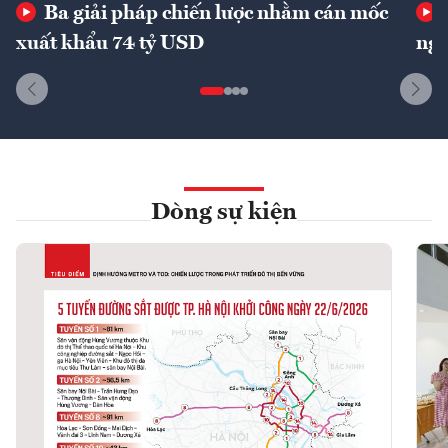
Ba giải pháp chiến lược nhằm cán mốc
xuất khẩu 74 tỷ USD
ngu
Dòng sự kiện