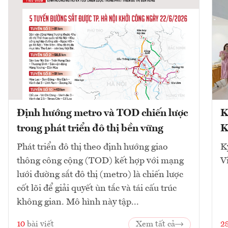
Định hướng metro và TOD chiến lược
K
trong phát triển đô thị bền vững
K
Phát triển đô thị theo định hướng giao
K
thông công cộng (TOD) kết hợp với mạng
V
lưới đường sắt đô thị (metro) là chiến lược
cốt lõi để giải quyết ùn tắc và tái cấu trúc
không gian. Mô hình này tập...
10
bài viết
Xem tất cả
2