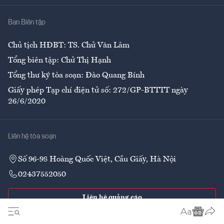
Nhà
Ban Biên tập
Ẩm thực
Chủ tịch HĐBT: TS. Chử Văn Lâm
Tổng biên tập: Chử Thị Hạnh
Tổng thư ký tòa soạn: Đào Quang Bính
Giấy phép Tạp chí điện tử số: 272/GP-BTTTT ngày
26/6/2020
Liên hệ tòa soạn
Số 96-98 Hoàng Quốc Việt, Cầu Giấy, Hà Nội
02437552050
Liên hệ quảng cáo