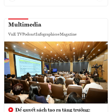
Multimedia
VnE TV
Podcast
Infographics
eMagazine
Để quyết sách tạo ra tăng trưởng: