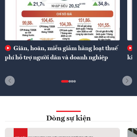
Giãn, hoãn, miễn giảm hàng loạt thuế
phí hỗ trợ người dân và doanh nghiệp
kin
Dòng sự kiện