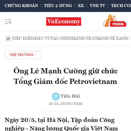
CHỨNG KHOÁN
TIÊU & DÙNG
XE
VNE TV
TECH CO
TIÊU ĐIỂM
ĐẦU TƯ
TÀI CHÍNH
KINH TẾ SỐ
KINH TẾ XANH
THỊ TRƯỜNG
Ông Lê Mạnh Cường giữ chức
Tổng Giám đốc Petrovietnam
Tiến Hải
T
18:25, 20/05/2026
Ngày 20/5, tại Hà Nội, Tập đoàn Công
nghiệp - Năng lượng Quốc gia Việt Nam