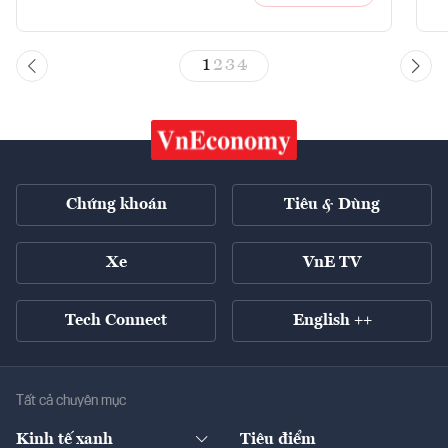
1
2
3
4
Chứng khoán
Tiêu & Dùng
Xe
VnE TV
Tech Connect
English ++
Tất cả chuyên mục
Kinh tế xanh
Tiêu điểm