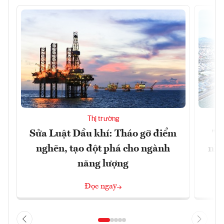
Thị trường
Sửa Luật Dầu khí: Tháo gỡ điểm
"H
nghẽn, tạo đột phá cho ngành
nhì
năng lượng
Đọc ngay