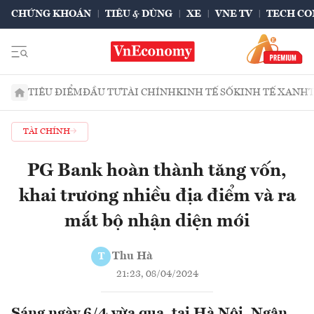
CHỨNG KHOÁN
TIÊU & DÙNG
XE
VNE TV
TECH CO
TIÊU ĐIỂM
ĐẦU TƯ
TÀI CHÍNH
KINH TẾ SỐ
KINH TẾ XANH
TÀI CHÍNH
PG Bank hoàn thành tăng vốn,
khai trương nhiều địa điểm và ra
mắt bộ nhận diện mới
Thu Hà
T
21:23, 08/04/2024
Sáng ngày 6/4 vừa qua, tại Hà Nội, Ngân