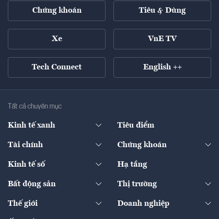
Chứng khoán
Tiêu & Dùng
Xe
VnE TV
Tech Connect
English ++
Tất cả chuyên mục
Kinh tế xanh
Tiêu điểm
Chuyển động xanh
Tài chính
Chứng khoán
Pháp lý
Ngân hàng
Doanh nghiệp niêm yết
Kinh tế số
Hạ tầng
Thương hiệu xanh
Thị trường vốn
Thị trường
Sản phẩm - Thị trường
Bất động sản
Thị trường
Diễn đàn
Thuế
Đầu tư
Tài sản số
Chính sách
Xuất nhập khẩu
Thế giới
Doanh nghiệp
Bảo hiểm
Quốc tế
Dịch vụ số
Thị trường
Khung pháp lý
Kinh tế
Chuyển động