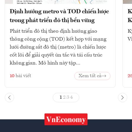
Định hướng metro và TOD chiến lược
K
trong phát triển đô thị bền vững
K
Phát triển đô thị theo định hướng giao
K
thông công cộng (TOD) kết hợp với mạng
V
lưới đường sắt đô thị (metro) là chiến lược
cốt lõi để giải quyết ùn tắc và tái cấu trúc
không gian. Mô hình này tập...
10
bài viết
Xem tất cả
2
1
2
3
4