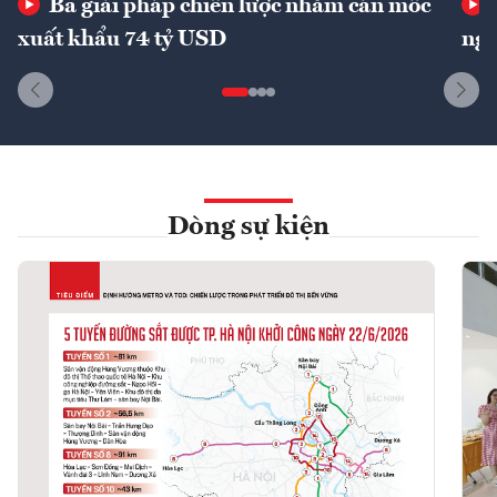
Ba giải pháp chiến lược nhằm cán mốc
xuất khẩu 74 tỷ USD
ngu
Dòng sự kiện