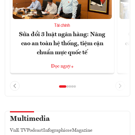
Tài chính
Sửa đổi 3 luật ngân hàng: Nâng
Ch
cao an toàn hệ thống, tiệm cận
cấu
chuẩn mực quốc tế
Đọc ngay
Multimedia
VnE TV
Podcast
Infographics
eMagazine