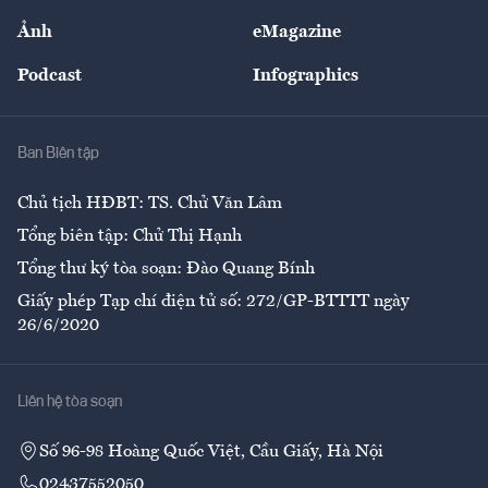
Sự kiện
Nhân lực
Ảnh
eMagazine
Đẹp +
An sinh
Podcast
Infographics
Giải trí
Y tế
Nhà
Ban Biên tập
Ẩm thực
Chủ tịch HĐBT: TS. Chử Văn Lâm
Tổng biên tập: Chử Thị Hạnh
Tổng thư ký tòa soạn: Đào Quang Bính
Giấy phép Tạp chí điện tử số: 272/GP-BTTTT ngày
26/6/2020
Liên hệ tòa soạn
Số 96-98 Hoàng Quốc Việt, Cầu Giấy, Hà Nội
02437552050