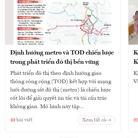
Định hướng metro và TOD chiến lược
K
trong phát triển đô thị bền vững
K
Phát triển đô thị theo định hướng giao
K
thông công cộng (TOD) kết hợp với mạng
V
lưới đường sắt đô thị (metro) là chiến lược
cốt lõi để giải quyết ùn tắc và tái cấu trúc
không gian. Mô hình này tập...
10
bài viết
Xem tất cả
2