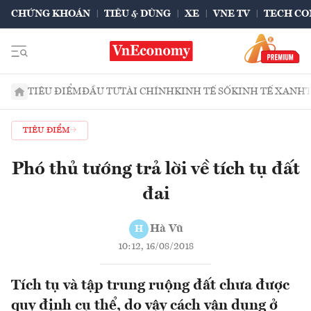
CHỨNG KHOÁN
TIÊU & DÙNG
XE
VNE TV
TECH CO
TIÊU ĐIỂM
ĐẦU TƯ
TÀI CHÍNH
KINH TẾ SỐ
KINH TẾ XANH
TIÊU ĐIỂM
Phó thủ tướng trả lời về tích tụ đất
đai
Hà Vũ
H
10:12, 16/08/2018
Tích tụ và tập trung ruộng đất chưa được
quy định cụ thể, do vậy cách vận dụng ở