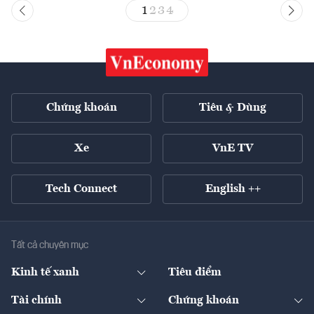
1
2
3
4
Chứng khoán
Tiêu & Dùng
Xe
VnE TV
Tech Connect
English ++
Tất cả chuyên mục
Kinh tế xanh
Tiêu điểm
Chuyển động xanh
Tài chính
Chứng khoán