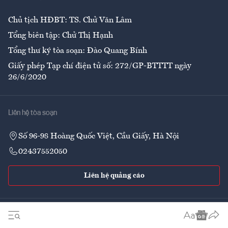
Chủ tịch HĐBT: TS. Chử Văn Lâm
Tổng biên tập: Chử Thị Hạnh
Tổng thư ký tòa soạn: Đào Quang Bính
Giấy phép Tạp chí điện tử số: 272/GP-BTTTT ngày
26/6/2020
Liên hệ tòa soạn
Số 96-98 Hoàng Quốc Việt, Cầu Giấy, Hà Nội
02437552050
Liên hệ quảng cáo
Theo dõi VnEconomy