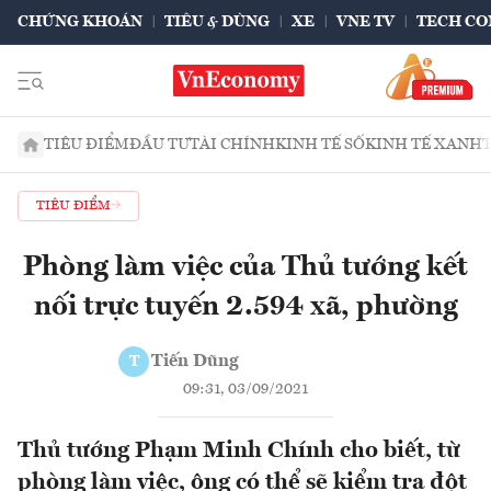
CHỨNG KHOÁN
TIÊU & DÙNG
XE
VNE TV
TECH CO
TIÊU ĐIỂM
ĐẦU TƯ
TÀI CHÍNH
KINH TẾ SỐ
KINH TẾ XANH
TIÊU ĐIỂM
Phòng làm việc của Thủ tướng kết
nối trực tuyến 2.594 xã, phường
Tiến Dũng
T
09:31, 03/09/2021
Thủ tướng Phạm Minh Chính cho biết, từ
phòng làm việc, ông có thể sẽ kiểm tra đột