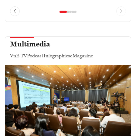
Multimedia
VnE TV
Podcast
Infographics
eMagazine