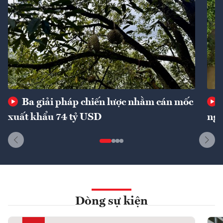
Ba giải pháp chiến lược nhằm cán mốc
xuất khẩu 74 tỷ USD
ngu
Dòng sự kiện