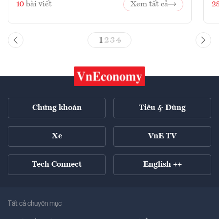
10
bài viết
Xem tất cả
2
1
2
3
4
Chứng khoán
Tiêu & Dùng
Xe
VnE TV
Tech Connect
English ++
Tất cả chuyên mục