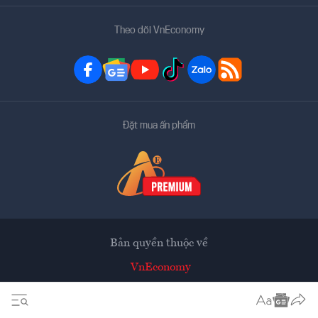
Theo dõi VnEconomy
Đặt mua ấn phẩm
Bản quyền thuộc về
VnEconomy
Tạp chí điện tử của Hội Khoa học Kinh tế Việt Nam
Mọi tin bài đăng lại từ website này phải có sự chấp thuận