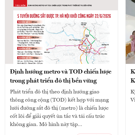
Định hướng metro và TOD chiến lược
K
trong phát triển đô thị bền vững
K
Phát triển đô thị theo định hướng giao
K
thông công cộng (TOD) kết hợp với mạng
V
lưới đường sắt đô thị (metro) là chiến lược
cốt lõi để giải quyết ùn tắc và tái cấu trúc
không gian. Mô hình này tập...