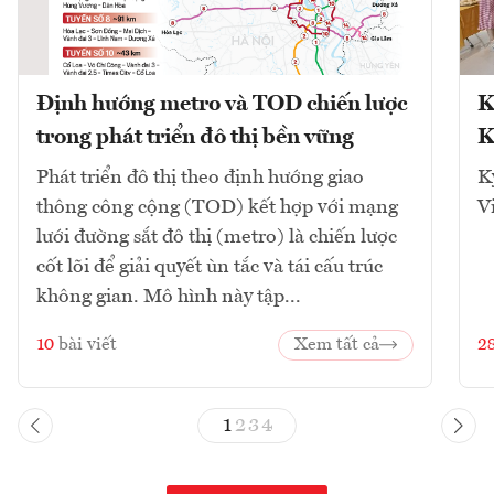
Định hướng metro và TOD chiến lược
K
trong phát triển đô thị bền vững
K
Phát triển đô thị theo định hướng giao
K
thông công cộng (TOD) kết hợp với mạng
V
lưới đường sắt đô thị (metro) là chiến lược
cốt lõi để giải quyết ùn tắc và tái cấu trúc
không gian. Mô hình này tập...
10
bài viết
Xem tất cả
2
1
2
3
4