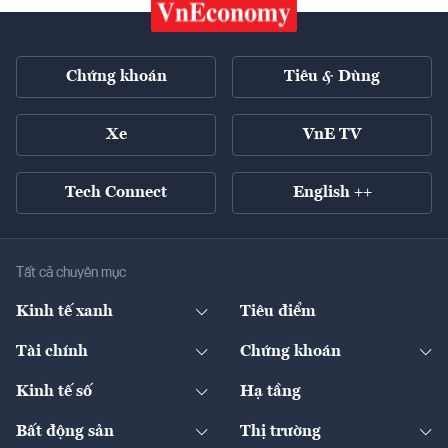
Chứng khoán
Tiêu & Dùng
Xe
VnE TV
Tech Connect
English ++
Tất cả chuyên mục
Kinh tế xanh
Tiêu điểm
Chuyển động xanh
Tài chính
Chứng khoán
Pháp lý
Ngân hàng
Doanh nghiệp niêm yết
Kinh tế số
Hạ tầng
Thương hiệu xanh
Thị trường vốn
Thị trường
Sản phẩm - Thị trường
Bất động sản
Thị trường
Diễn đàn