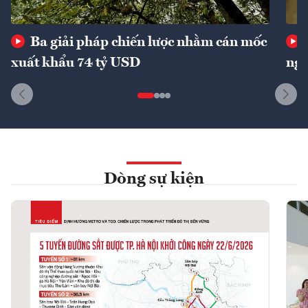
Ba giải pháp chiến lược nhằm cán mốc
xuất khẩu 74 tỷ USD
ngu
Dòng sự kiện