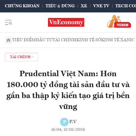
CHỨNG KHOÁN
TIÊU & DÙNG
XE
VNE TV
TECH CO
TIÊU ĐIỂM
ĐẦU TƯ
TÀI CHÍNH
KINH TẾ SỐ
KINH TẾ XANH
TÀI CHÍNH
Prudential Việt Nam: Hơn
180.000 tỷ đồng tài sản đầu tư và
gần ba thập kỷ kiến tạo giá trị bền
vững
P.V
P
16:04, 18/05/2026