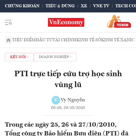
CHỨNG KHOÁN
TIÊU & DÙNG
XE
VNE TV
TECH CO
TIÊU ĐIỂM
ĐẦU TƯ
TÀI CHÍNH
KINH TẾ SỐ
KINH TẾ XANH
KẾT NỐI
DOANH NGHIỆP
PTI trực tiếp cứu trợ học sinh
vùng lũ
Vy Nguyễn
V
08:59, 29/10/2010
Trong các ngày 25, 26 và 27/10/2010,
Tổng công ty Bảo hiểm Bưu điện (PTI) đã