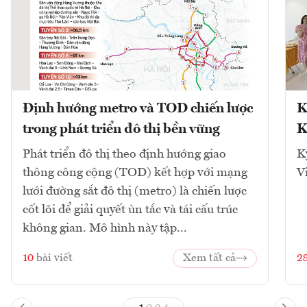
Định hướng metro và TOD chiến lược
K
trong phát triển đô thị bền vững
K
Phát triển đô thị theo định hướng giao
K
thông công cộng (TOD) kết hợp với mạng
V
lưới đường sắt đô thị (metro) là chiến lược
cốt lõi để giải quyết ùn tắc và tái cấu trúc
không gian. Mô hình này tập...
10
bài viết
Xem tất cả
2