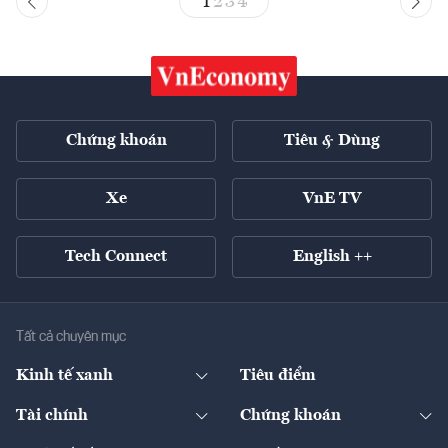
1
2
3
4
Chứng khoán
Tiêu & Dùng
Xe
VnE TV
Tech Connect
English ++
Tất cả chuyên mục
Kinh tế xanh
Tiêu điểm
Chuyển động xanh
Tài chính
Chứng khoán
Pháp lý
Ngân hàng
Doanh nghiệp niêm yết