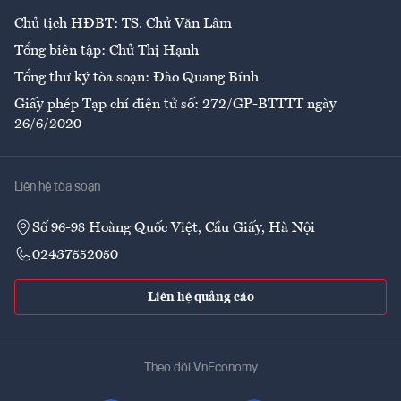
Chủ tịch HĐBT: TS. Chử Văn Lâm
Tổng biên tập: Chử Thị Hạnh
Tổng thư ký tòa soạn: Đào Quang Bính
Giấy phép Tạp chí điện tử số: 272/GP-BTTTT ngày
26/6/2020
Liên hệ tòa soạn
Số 96-98 Hoàng Quốc Việt, Cầu Giấy, Hà Nội
02437552050
Liên hệ quảng cáo
Theo dõi VnEconomy