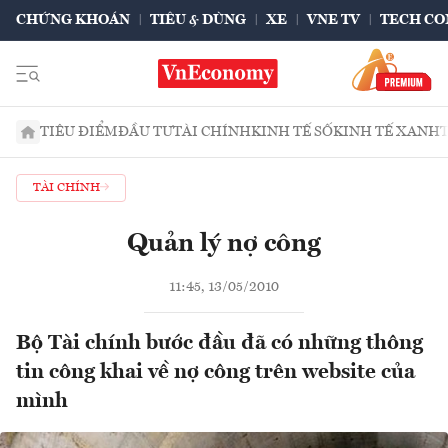
CHỨNG KHOÁN
TIÊU & DÙNG
XE
VNE TV
TECH CO
TIÊU ĐIỂM
ĐẦU TƯ
TÀI CHÍNH
KINH TẾ SỐ
KINH TẾ XANH
TÀI CHÍNH
Quản lý nợ công
11:45, 13/05/2010
Bộ Tài chính bước đầu đã có những thông
tin công khai về nợ công trên website của
mình