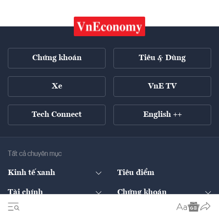
Chứng khoán
Tiêu & Dùng
Xe
VnE TV
Tech Connect
English ++
Tất cả chuyên mục
Kinh tế xanh
Tiêu điểm
Chuyển động xanh
Tài chính
Chứng khoán
Pháp lý
Ngân hàng
Doanh nghiệp niêm yết
Kinh tế số
Hạ tầng