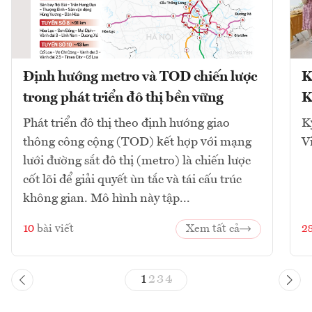
Định hướng metro và TOD chiến lược
K
trong phát triển đô thị bền vững
K
Phát triển đô thị theo định hướng giao
K
thông công cộng (TOD) kết hợp với mạng
V
lưới đường sắt đô thị (metro) là chiến lược
cốt lõi để giải quyết ùn tắc và tái cấu trúc
không gian. Mô hình này tập...
10
bài viết
Xem tất cả
2
1
2
3
4