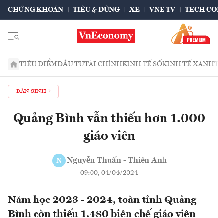
CHỨNG KHOÁN
TIÊU & DÙNG
XE
VNE TV
TECH CO
TIÊU ĐIỂM
ĐẦU TƯ
TÀI CHÍNH
KINH TẾ SỐ
KINH TẾ XANH
DÂN SINH
Quảng Bình vẫn thiếu hơn 1.000
giáo viên
Nguyễn Thuấn - Thiên Anh
N
09:00, 04/04/2024
Năm học 2023 - 2024, toàn tỉnh Quảng
Bình còn thiếu 1.480 biên chế giáo viên