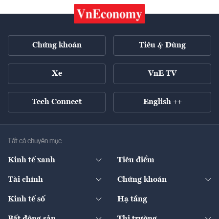
Chứng khoán
Tiêu & Dùng
Xe
VnE TV
Tech Connect
English ++
Tất cả chuyên mục
Kinh tế xanh
Tiêu điểm
Chuyển động xanh
Tài chính
Chứng khoán
Pháp lý
Ngân hàng
Doanh nghiệp niêm yết
Kinh tế số
Hạ tầng
Thương hiệu xanh
Thị trường vốn
Thị trường
Sản phẩm - Thị trường
Bất động sản
Thị trường