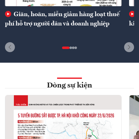
Giãn, hoãn, miễn giảm hàng loạt thuế
phí hỗ trợ người dân và doanh nghiệp
kin
Dòng sự kiện