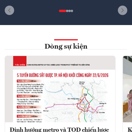
Dòng sự kiện
Định hướng metro và TOD chiến lược
K