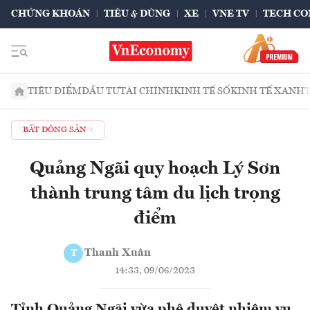
CHỨNG KHOÁN
TIÊU & DÙNG
XE
VNE TV
TECH CO
TIÊU ĐIỂM
ĐẦU TƯ
TÀI CHÍNH
KINH TẾ SỐ
KINH TẾ XANH
BẤT ĐỘNG SẢN
Quảng Ngãi quy hoạch Lý Sơn
thành trung tâm du lịch trọng
điểm
Thanh Xuân
T
14:33, 09/06/2023
Tỉnh Quảng Ngãi vừa phê duyệt nhiệm vụ