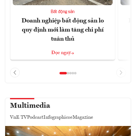
Bất động sản
Doanh nghiệp bất động sản lo
Hà
quy định mới làm tăng chi phí
tuân thủ
Đọc ngay
Multimedia
VnE TV
Podcast
Infographics
eMagazine