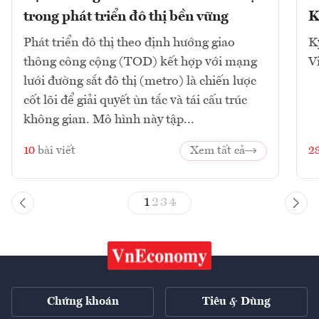
trong phát triển đô thị bền vững
K
Phát triển đô thị theo định hướng giao
K
thông công cộng (TOD) kết hợp với mạng
V
lưới đường sắt đô thị (metro) là chiến lược
cốt lõi để giải quyết ùn tắc và tái cấu trúc
không gian. Mô hình này tập...
10
bài viết
Xem tất cả
2
1
2
3
4
Chứng khoán
Tiêu & Dùng