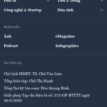
Đầu tư
Tiêu & Dùng
Quản trị số
Cafe BĐS
Thị trường
Kinh doanh
Kết nối
Tạp chí kinh tế Việt Nam
eMagazine
Nhà đầu tư
Du lịch
Công nghệ & Startup
Dân sinh
Tư vấn
Nông sản
Doanh nhân
Tư vấn Tiêu & Dùng
Infographics
Hạ tầng
Sức khỏe
Khung pháp lý
Doanh nghiệp
Địa phương
Thị trường
Bảo hiểm
Multimedia
Sự kiện
Nhân lực
Ảnh
eMagazine
Đẹp +
An sinh
Podcast
Infographics
Giải trí
Y tế
Nhà
Ban Biên tập
Ẩm thực
Chủ tịch HĐBT: TS. Chử Văn Lâm
Tổng biên tập: Chử Thị Hạnh
Tổng thư ký tòa soạn: Đào Quang Bính
Giấy phép Tạp chí điện tử số: 272/GP-BTTTT ngày
26/6/2020