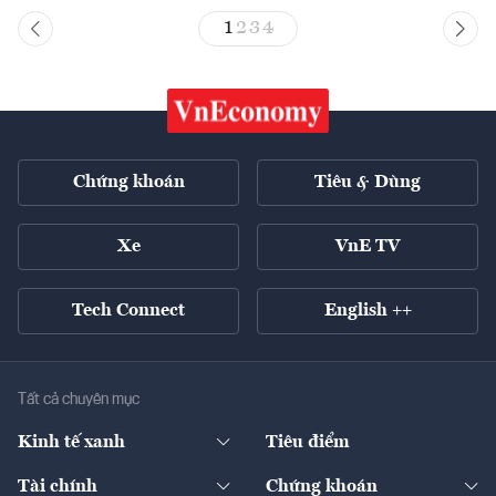
1
2
3
4
Chứng khoán
Tiêu & Dùng
Xe
VnE TV
Tech Connect
English ++
Tất cả chuyên mục
Kinh tế xanh
Tiêu điểm
Chuyển động xanh
Tài chính
Chứng khoán