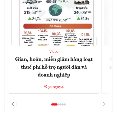
Video
Giãn, hoãn, miễn giảm hàng loạt
Cự
thuế phí hỗ trợ người dân và
nhì
doanh nghiệp
Đọc ngay