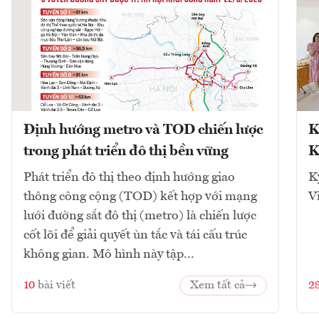
Định hướng metro và TOD chiến lược
K
trong phát triển đô thị bền vững
K
Phát triển đô thị theo định hướng giao
K
thông công cộng (TOD) kết hợp với mạng
V
lưới đường sắt đô thị (metro) là chiến lược
cốt lõi để giải quyết ùn tắc và tái cấu trúc
không gian. Mô hình này tập...
10
bài viết
Xem tất cả
2