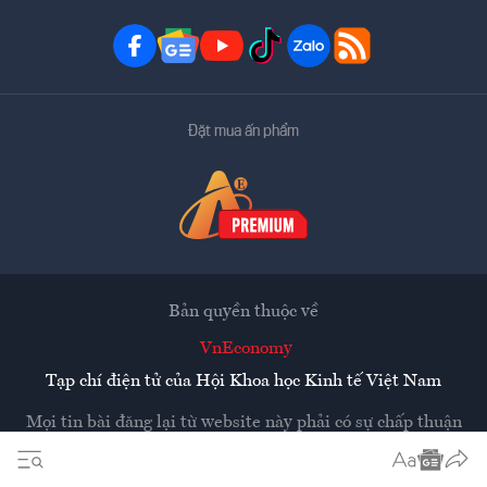
Đặt mua ấn phẩm
Bản quyền thuộc về
VnEconomy
Tạp chí điện tử của Hội Khoa học Kinh tế Việt Nam
Mọi tin bài đăng lại từ website này phải có sự chấp thuận
bằng văn bản của
Tạp chí Kinh tế Việt Nam - VnEconomy