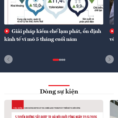
Giải pháp kiềm chế lạm phát, ổn định
kinh tế vĩ mô 5 tháng cuối năm
về 
Dòng sự kiện