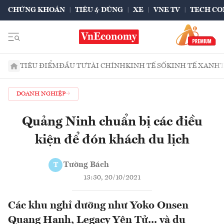
CHỨNG KHOÁN
TIÊU & DÙNG
XE
VNE TV
TECH CO
TIÊU ĐIỂM
ĐẦU TƯ
TÀI CHÍNH
KINH TẾ SỐ
KINH TẾ XANH
DOANH NGHIỆP
Quảng Ninh chuẩn bị các điều
kiện để đón khách du lịch
Tường Bách
T
13:30, 20/10/2021
Các khu nghỉ dưỡng như Yoko Onsen
Quang Hanh, Legacy Yên Tử... và du