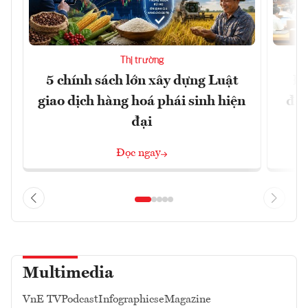
Thị trường
5 chính sách lớn xây dựng Luật
Đổ
giao dịch hàng hoá phái sinh hiện
đột
đại
Đọc ngay
Multimedia
VnE TV
Podcast
Infographics
eMagazine