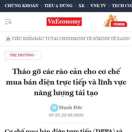
CHỨNG KHOÁN
TIÊU & DÙNG
XE
VNE TV
TECH CO
TIÊU ĐIỂM
ĐẦU TƯ
TÀI CHÍNH
KINH TẾ SỐ
KINH TẾ XANH
THỊ TRƯỜNG
Tháo gỡ các rào cản cho cơ chế
mua bán điện trực tiếp và lĩnh vực
năng lượng tái tạo
Mạnh Đức
M
07:27, 22/08/2025
Cơ chế mua bán điện trực tiếp (DPPA) và