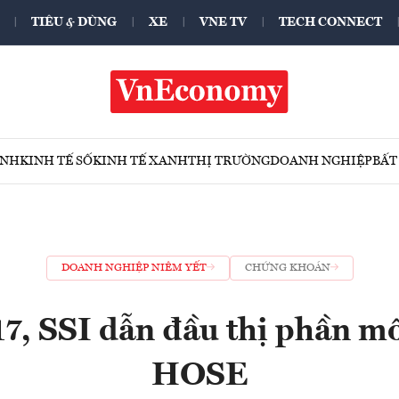
TIÊU & DÙNG
XE
VNE TV
TECH CONNECT
ÍNH
KINH TẾ SỐ
KINH TẾ XANH
THỊ TRƯỜNG
DOANH NGHIỆP
BẤT
DOANH NGHIỆP NIÊM YẾT
CHỨNG KHOÁN
7, SSI dẫn đầu thị phần môi
HOSE