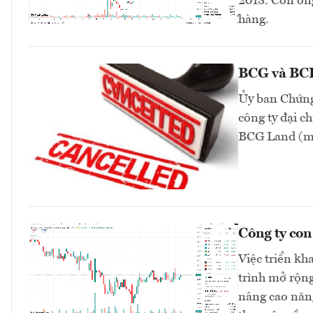
2013. Còn ông
hàng.
BCG và BCR 
Ủy ban Chứng
công ty đại 
BCG Land (mã
Công ty co
Việc triển kh
trình mở rộng
nâng cao năng