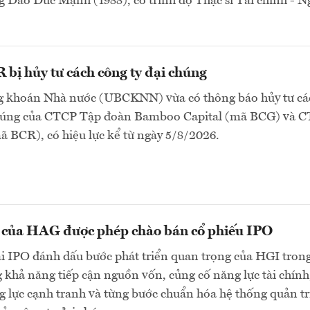
 Đào Đức Mạnh (1988), có trình độ Thạc sĩ Tài chính - 
bị hủy tư cách công ty đại chúng
 khoán Nhà nước (UBCKNN) vừa có thông báo hủy tư cá
chúng của CTCP Tập đoàn Bamboo Capital (mã BCG) và 
 BCR), có hiệu lực kể từ ngày 5/8/2026.
n của HAG được phép chào bán cổ phiếu IPO
ai IPO đánh dấu bước phát triển quan trọng của HGI tron
 khả năng tiếp cận nguồn vốn, củng cố năng lực tài chính
 lực cạnh tranh và từng bước chuẩn hóa hệ thống quản tr