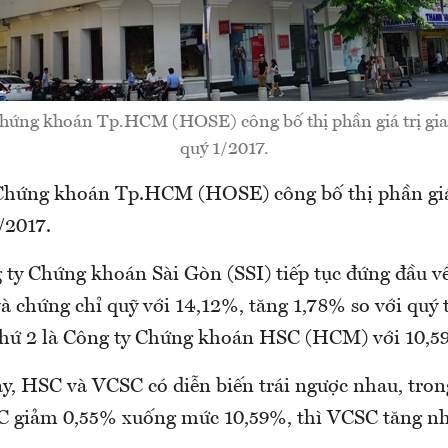
Chứng khoán Tp.HCM (HOSE) công bố thị phần giá trị giao
quý 1/2017.
Chứng khoán Tp.HCM (HOSE) công bố thị phần giá 
/2017.
 ty Chứng khoán Sài Gòn (SSI) tiếp tục đứng đầu v
và chứng chỉ quỹ với 14,12%, tăng 1,78% so với quý 
thứ 2 là Công ty Chứng khoán HSC (HCM) với 10,5
ày, HSC và VCSC có diễn biến trái ngược nhau, tron
C giảm 0,55% xuống mức 10,59%, thì VCSC tăng nh