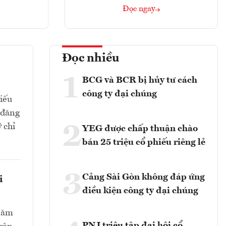
Đọc ngay
Đọc nhiều
1
BCG và BCR bị hủy tư cách
công ty đại chúng
hiếu
 đăng
2
 chỉ
YEG được chấp thuận chào
bán 25 triệu cổ phiếu riêng lẻ
3
Cảng Sài Gòn không đáp ứng
i
điều kiện công ty đại chúng
 năm
PNJ triệu tập đại hội cổ