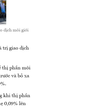
 dịch môi giới
trị giao dịch
ề thị phần môi
trước và bỏ xa
9%.
g khi thị phần
ẹ 0,09% lên