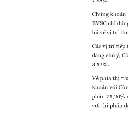
7,68%.
Chứng khoán Bả
BVSC chỉ đứng
lùi về vị trí 
Các vị trí ti
đáng chú ý, Cô
3,52%.
Về phía thị tr
khoán với Côn
phần 75,26% v
với thị phần đ