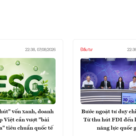
Đầu tư
22:38, 07/08/2026
22:3
hút" vốn xanh, doanh
Bước ngoặt tư duy chi
p Việt cần vượt "bài
Từ thu hút FDI đến 
a" tiêu chuẩn quốc tế
năng lực quốc 