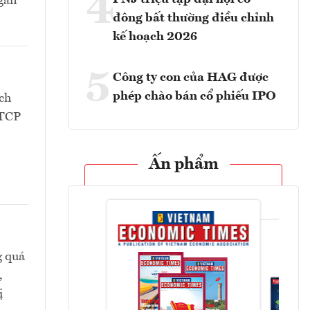
4
Ngân
đông bất thường điều chỉnh
kế hoạch 2026
5
Công ty con của HAG được
phép chào bán cổ phiếu IPO
ch
CTCP
Ấn phẩm
g quá
,
ị