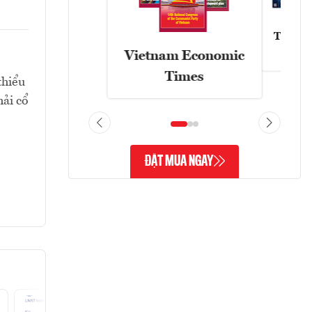
Tạp chí
Vietnam Economic
Times
thiểu
hải cổ
ĐẶT MUA NGAY