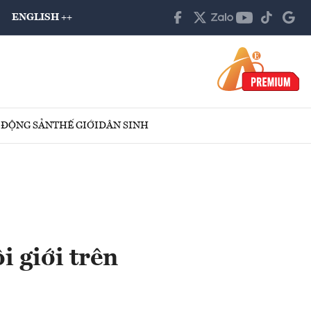
ENGLISH ++
 ĐỘNG SẢN
THẾ GIỚI
DÂN SINH
 giới trên