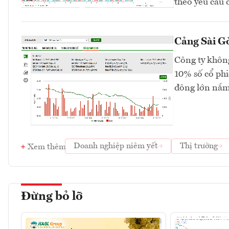
theo yêu cầu 
Cảng Sài Gò
Công ty không
10% số cổ phi
đông lớn nắm
Doanh nghiệp niêm yết
Thị trường
Xem thêm
Đừng bỏ lỡ