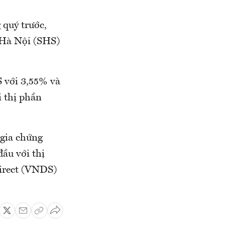
 quý trước,
 Hà Nội (SHS)
S với 3,55% và
i thị phần
 gia chứng
ầu với thị
Direct (VNDS)