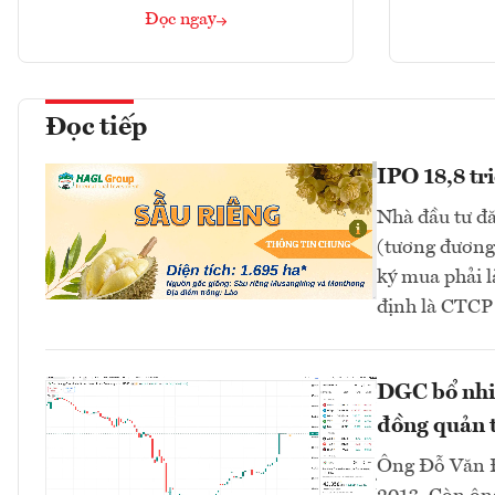
Đọc ngay
Đọc tiếp
IPO 18,8 tr
Nhà đầu tư đă
(tương đương 
ký mua phải l
định là CTC
DGC bổ nhi
đồng quản t
Ông Đỗ Văn Đ