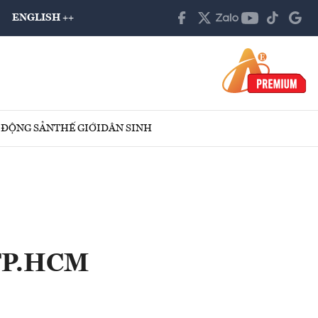
ENGLISH ++
 ĐỘNG SẢN
THẾ GIỚI
DÂN SINH
 TP.HCM