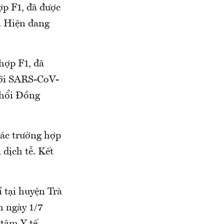
 F1, đã được
. Hiện đang
ợp F1, đã
h với SARS-CoV-
hổi Đồng
trường hợp
̣ch tễ. Kết
ại huyện Trà
̂m ngày 1/7