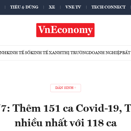
TIÊU & DÙNG
XE
VNE TV
TECH CONNECT
ÍNH
KINH TẾ SỐ
KINH TẾ XANH
THỊ TRƯỜNG
DOANH NGHIỆP
BẤT
DÂN SINH
/7: Thêm 151 ca Covid-19,
nhiều nhất với 118 ca