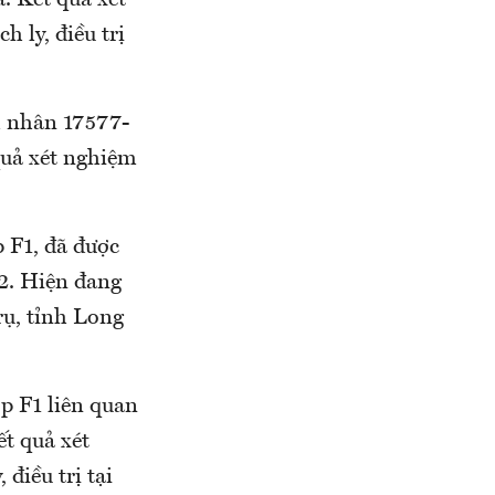
 Kết quả xét
 ly, điều trị
h nhân 17577-
quả xét nghiệm
F1, đã được
-2. Hiện đang
 Trụ, tỉnh Long
̣p F1 liên quan
́t quả xét
ều trị tại