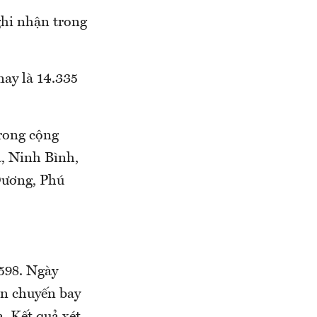
ghi nhận trong
n nay là 14.335
trong cộng
La, Ninh Bình,
ương, Phú
598. Ngày
̂n chuyến bay