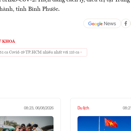
́i SARS-CoV-2. Hiện đang cách ly, điều trị tại Trung 
ành, tỉnh Bình Phước.
Ừ KHOÁ
51 ca Covid-19 TP.HCM nhiều nhất với 118 ca
Du lịch
08:23, 06/08/2026
08:2