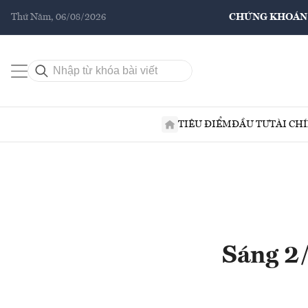
Thứ Năm, 06/08/2026
CHỨNG KHOÁN
TIÊU ĐIỂM
ĐẦU TƯ
TÀI CH
Sáng 2