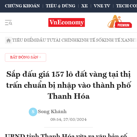
CHỨNG KHOÁN
TIÊU & DÙNG
XE
VNE TV
TECH CO
TIÊU ĐIỂM
ĐẦU TƯ
TÀI CHÍNH
KINH TẾ SỐ
KINH TẾ XANH
BẤT ĐỘNG SẢN
Sắp đấu giá 157 lô đất vàng tại thị
trấn chuẩn bị nhập vào thành phố
Thanh Hóa
Song Khánh
S
09:54, 27/03/2024
UBND tỉnh Thanh Hóa vừa ra văn bản số