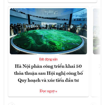
Bất động sản
Hà Nội phân công triển khai 50
Xâ
thỏa thuận sau Hội nghị công bố
nâ
Quy hoạch và xúc tiến đầu tư
Đọc ngay