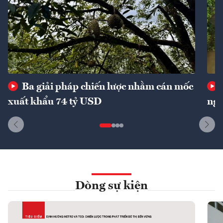
Ba giải pháp chiến lược nhằm cán mốc
xuất khẩu 74 tỷ USD
ngu
Dòng sự kiện