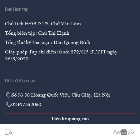
Nhà
Ban Biên tập
Ẩm thực
Chủ tịch HĐBT: TS. Chử Văn Lâm
Tổng biên tập: Chử Thị Hạnh
Tổng thư ký tòa soạn: Đào Quang Bính
Giấy phép Tạp chí điện tử số: 272/GP-BTTTT ngày
26/6/2020
Liên hệ tòa soạn
Số 96-98 Hoàng Quốc Việt, Cầu Giấy, Hà Nội
02437552050
Liên hệ quảng cáo