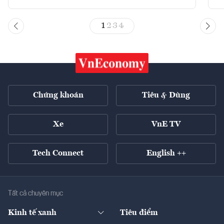
1
2
3
4
Chứng khoán
Tiêu & Dùng
Xe
VnE TV
Tech Connect
English ++
Tất cả chuyên mục
Kinh tế xanh
Tiêu điểm