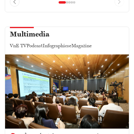
Multimedia
VnE TV
Podcast
Infographics
eMagazine