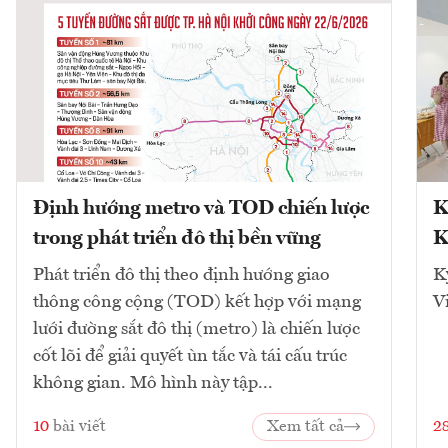
Định hướng metro và TOD chiến lược
K
trong phát triển đô thị bền vững
K
Phát triển đô thị theo định hướng giao
K
thông công cộng (TOD) kết hợp với mạng
V
lưới đường sắt đô thị (metro) là chiến lược
cốt lõi để giải quyết ùn tắc và tái cấu trúc
không gian. Mô hình này tập...
10
bài viết
Xem tất cả
2