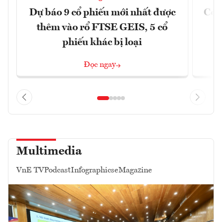
Dự báo 9 cổ phiếu mới nhất được
Có t
thêm vào rổ FTSE GEIS, 5 cổ
phiếu khác bị loại
Đọc ngay
Multimedia
VnE TV
Podcast
Infographics
eMagazine