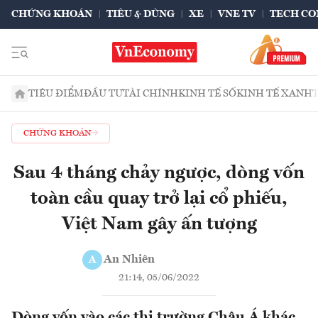
CHỨNG KHOÁN
TIÊU & DÙNG
XE
VNE TV
TECH CO
TIÊU ĐIỂM
ĐẦU TƯ
TÀI CHÍNH
KINH TẾ SỐ
KINH TẾ XANH
CHỨNG KHOÁN
Sau 4 tháng chảy ngược, dòng vốn
toàn cầu quay trở lại cổ phiếu,
Việt Nam gây ấn tượng
An Nhiên
A
21:14, 05/06/2022
Dòng vốn vào các thị trường Châu Á khác