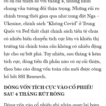
có sự cải thiện so với tháng 4, nhưng nhìn
chung vẫn tương đối thận trọng. Những rủi ro
chính trong thời gian qua như xung đột Nga –
Ukraine, chính sách “Không Covid” ở Trung
Quốc và Fed thắt chặt chính sách tiền tệ chưa
có nhiều biến chuyển tích cực lớn và khiến thị
trường tài chính toàn cầu không có nhiều động
lực cho sự bứt phá. Tuy nhiên, sau tháng 4 kém
tích cực, dòng tiền đã phần nào có sự cải thiện,
theo báo cáo dòng vốn toàn cầu mới được công
bố bởi SSI Research.
DÒNG VỐN TÍCH CỰC VÀO CỔ PHIẾU
SAU 4 THÁNG RÚT RÒNG
Dòng vốn vào cổ phiếu ghi nhận quay lại bơm