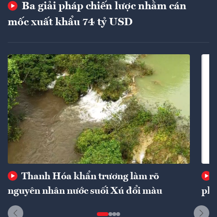
Ba giải pháp chiến lược nhằm cán
mốc xuất khẩu 74 tỷ USD
Thanh Hóa khẩn trương làm rõ
nguyên nhân nước suối Xú đổi màu
phí