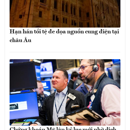
Hạn hán tồi tệ đe dọa nguồn cung điện tại
châu Âu