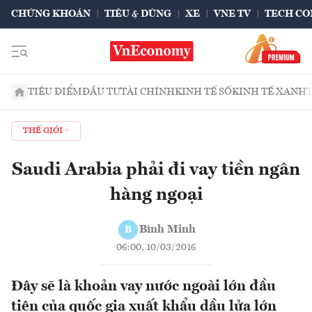
CHỨNG KHOÁN
TIÊU & DÙNG
XE
VNE TV
TECH CO
TIÊU ĐIỂM
ĐẦU TƯ
TÀI CHÍNH
KINH TẾ SỐ
KINH TẾ XANH
THẾ GIỚI
Saudi Arabia phải đi vay tiền ngân
hàng ngoại
Bình Minh
B
06:00, 10/03/2016
Đây sẽ là khoản vay nước ngoài lớn đầu
tiên của quốc gia xuất khẩu dầu lửa lớn