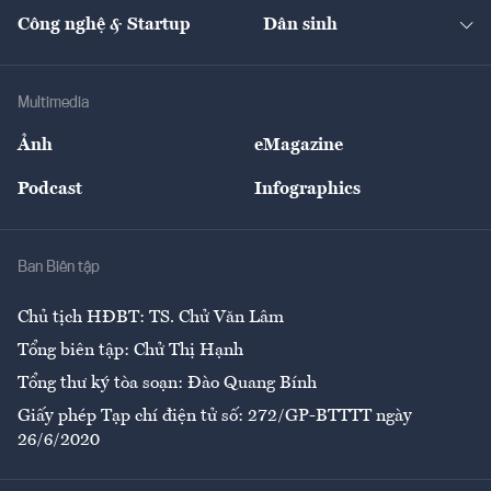
Tạp chí kinh tế Việt Nam
eMagazine
Nhà đầu tư
Du lịch
Công nghệ & Startup
Dân sinh
Tư vấn
Nông sản
Doanh nhân
Tư vấn Tiêu & Dùng
Infographics
Hạ tầng
Sức khỏe
Khung pháp lý
Doanh nghiệp
Địa phương
Thị trường
Bảo hiểm
Multimedia
Sự kiện
Nhân lực
Ảnh
eMagazine
Đẹp +
An sinh
Podcast
Infographics
Giải trí
Y tế
Nhà
Ban Biên tập
Ẩm thực
Chủ tịch HĐBT: TS. Chử Văn Lâm
Tổng biên tập: Chử Thị Hạnh
Tổng thư ký tòa soạn: Đào Quang Bính
Giấy phép Tạp chí điện tử số: 272/GP-BTTTT ngày
26/6/2020