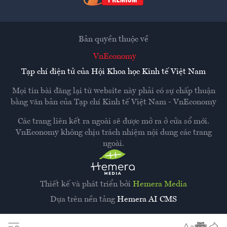
Bản quyền thuộc về
VnEconomy
Tạp chí điện tử của Hội Khoa học Kinh tế Việt Nam
Mọi tin bài đăng lại từ website này phải có sự chấp thuận
bằng văn bản của
Tạp chí Kinh tế Việt Nam - VnEconomy
Các trang liên kết ra ngoài sẽ được mở ra ở cửa sổ mới.
VnEconomy không chịu trách nhiệm nội dung các trang
ngoài.
Thiết kế và phát triển bởi
Hemera Media
Dựa trên nền tảng
Hemera AI CMS