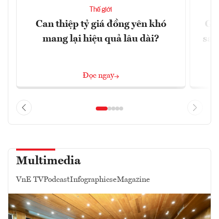
Thế giới
Can thiệp tỷ giá đồng yên khó
Gi
mang lại hiệu quả lâu dài?
sau
Đọc ngay
Multimedia
VnE TV
Podcast
Infographics
eMagazine