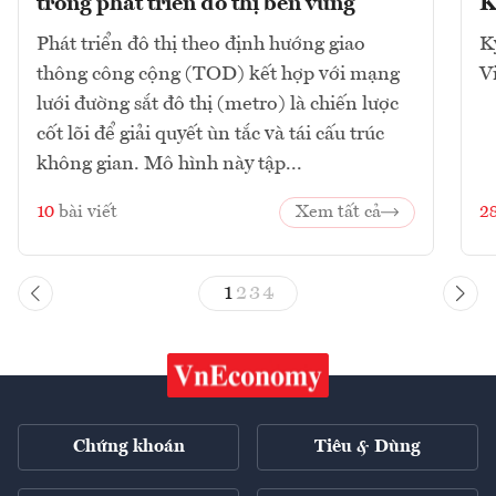
trong phát triển đô thị bền vững
K
Phát triển đô thị theo định hướng giao
K
thông công cộng (TOD) kết hợp với mạng
V
lưới đường sắt đô thị (metro) là chiến lược
cốt lõi để giải quyết ùn tắc và tái cấu trúc
không gian. Mô hình này tập...
10
bài viết
Xem tất cả
2
1
2
3
4
Chứng khoán
Tiêu & Dùng