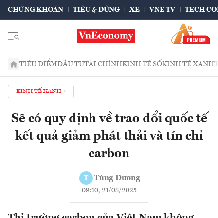
CHỨNG KHOÁN
TIÊU & DÙNG
XE
VNE TV
TECH CO
TIÊU ĐIỂM
ĐẦU TƯ
TÀI CHÍNH
KINH TẾ SỐ
KINH TẾ XANH
KINH TẾ XANH
Sẽ có quy định về trao đổi quốc tế
kết quả giảm phát thải và tín chỉ
carbon
Tùng Dương
T
09:10, 21/08/2025
Thị trường carbon của Việt Nam không