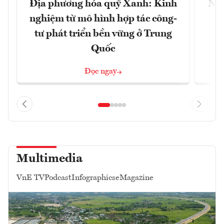
Địa phương hóa quỹ Xanh: Kinh
Nhậ
nghiệm từ mô hình hợp tác công-
tư phát triển bền vững ở Trung
Quốc
Đọc ngay
Multimedia
VnE TV
Podcast
Infographics
eMagazine