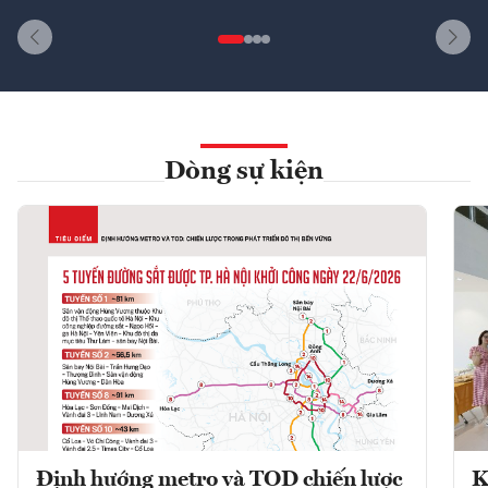
Dòng sự kiện
Định hướng metro và TOD chiến lược
K