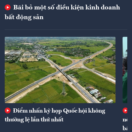
Bãi bỏ một số điều kiện kinh doanh
bất động sản
Điểm nhấn kỳ họp Quốc hội không
thường lệ lần thứ nhất
nôn
bất