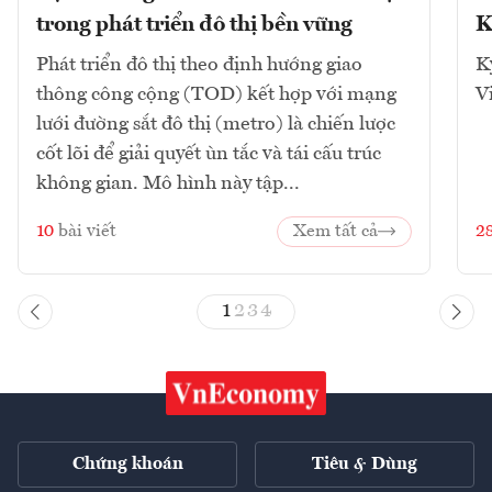
trong phát triển đô thị bền vững
K
Phát triển đô thị theo định hướng giao
K
thông công cộng (TOD) kết hợp với mạng
V
lưới đường sắt đô thị (metro) là chiến lược
cốt lõi để giải quyết ùn tắc và tái cấu trúc
không gian. Mô hình này tập...
10
bài viết
Xem tất cả
2
1
2
3
4
Chứng khoán
Tiêu & Dùng