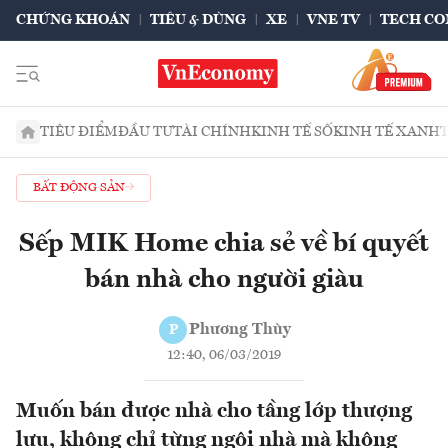
CHỨNG KHOÁN
TIÊU & DÙNG
XE
VNE TV
TECH CO
TIÊU ĐIỂM
ĐẦU TƯ
TÀI CHÍNH
KINH TẾ SỐ
KINH TẾ XANH
BẤT ĐỘNG SẢN
Sếp MIK Home chia sẻ về bí quyết
bán nhà cho người giàu
Phương Thùy
P
12:40, 06/03/2019
Muốn bán được nhà cho tầng lớp thượng
lưu, không chỉ từng ngôi nhà mà không