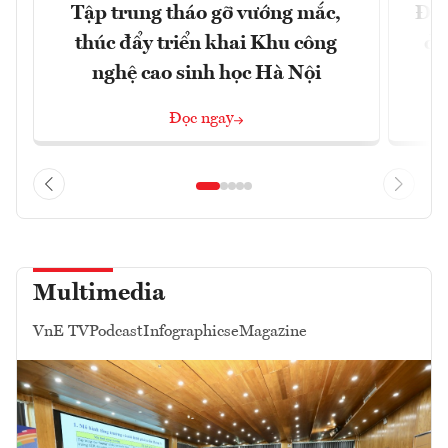
Tập trung tháo gỡ vướng mắc,
Đồn
thúc đẩy triển khai Khu công
dự
nghệ cao sinh học Hà Nội
Đọc ngay
Multimedia
VnE TV
Podcast
Infographics
eMagazine