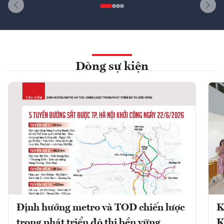
Dòng sự kiện
Định hướng metro và TOD chiến lược
K
trong phát triển đô thị bền vững
K