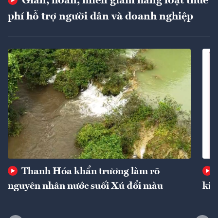
Giãn, hoãn, miễn giảm hàng loạt thuế
phí hỗ trợ người dân và doanh nghiệp
Thanh Hóa khẩn trương làm rõ
nguyên nhân nước suối Xú đổi màu
kin