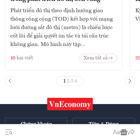
Phát triển đô thị theo định hướng giao
K
thông công cộng (TOD) kết hợp với mạng
V
lưới đường sắt đô thị (metro) là chiến lược
cốt lõi để giải quyết ùn tắc và tái cấu trúc
không gian. Mô hình này tập...
10
bài viết
Xem tất cả
2
1
2
3
4
Chứng khoán
Tiêu & Dùng