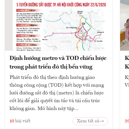
Định hướng metro và TOD chiến lược
K
trong phát triển đô thị bền vững
K
Phát triển đô thị theo định hướng giao
K
thông công cộng (TOD) kết hợp với mạng
V
lưới đường sắt đô thị (metro) là chiến lược
cốt lõi để giải quyết ùn tắc và tái cấu trúc
không gian. Mô hình này tập...
10
bài viết
Xem tất cả
2