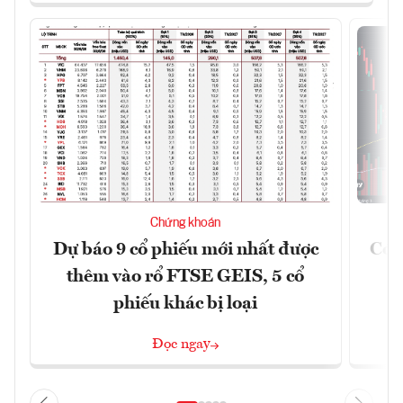
Chứng khoán
Dự báo 9 cổ phiếu mới nhất được
Có t
thêm vào rổ FTSE GEIS, 5 cổ
phiếu khác bị loại
Đọc ngay