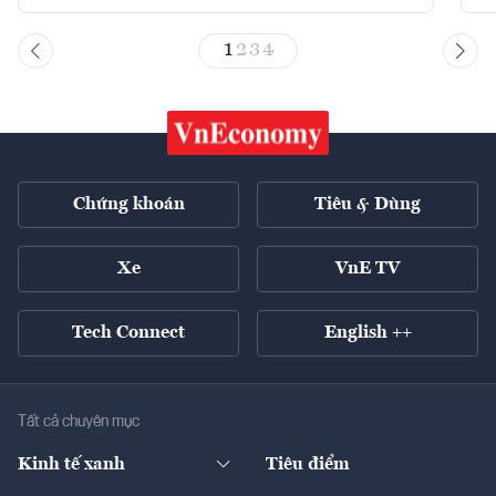
1
2
3
4
Chứng khoán
Tiêu & Dùng
Xe
VnE TV
Tech Connect
English ++
Tất cả chuyên mục
Kinh tế xanh
Tiêu điểm
Chuyển động xanh