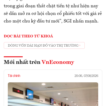
trong giai đoạn thắt chặt tiền tệ như hiện nay
sẽ dần mở ra cơ hội chọn cổ phiếu tốt với giá rẻ
cho một chu kỳ đầu tư mới", SGI nhấn mạnh.
ĐỌC BÀI THEO TỪ KHOÁ
DÒNG VỐN DÀI HẠN ĐỔ VÀO THỊ TRƯỜNG
Mới nhất trên
VnEconomy
Tài chính
20:06, 07/08/2026