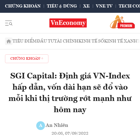
CHỨNG KHOÁN
TIÊU & DÙNG
XE
VNE TV
TECH CO
TIÊU ĐIỂM
ĐẦU TƯ
TÀI CHÍNH
KINH TẾ SỐ
KINH TẾ XANH
CHỨNG KHOÁN
SGI Capital: Định giá VN-Index
hấp dẫn, vốn dài hạn sẽ đổ vào
mỗi khi thị trường rớt mạnh như
hôm nay
An Nhiên
A
20:08, 07/09/2022