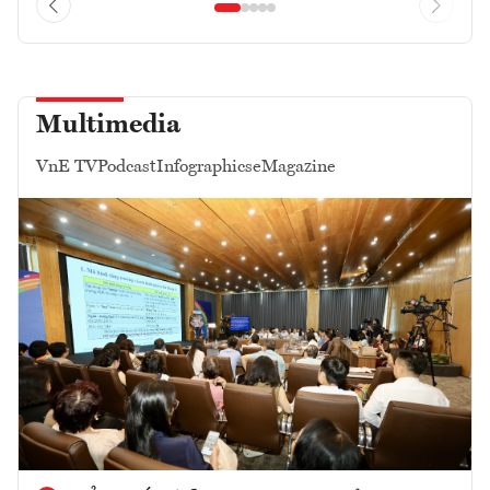
Multimedia
VnE TV
Podcast
Infographics
eMagazine