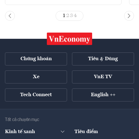
1
2
3
4
Chứng khoán
Tiêu & Dùng
Xe
VnE TV
Tech Connect
English ++
Tất cả chuyên mục
Kinh tế xanh
Tiêu điểm