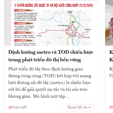
Định hướng metro và TOD chiến lược
K
trong phát triển đô thị bền vững
K
Phát triển đô thị theo định hướng giao
K
thông công cộng (TOD) kết hợp với mạng
V
lưới đường sắt đô thị (metro) là chiến lược
cốt lõi để giải quyết ùn tắc và tái cấu trúc
không gian. Mô hình này tập...
10
bài viết
Xem tất cả
2