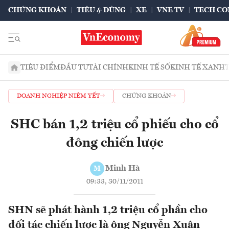
CHỨNG KHOÁN
TIÊU & DÙNG
XE
VNE TV
TECH CO
TIÊU ĐIỂM
ĐẦU TƯ
TÀI CHÍNH
KINH TẾ SỐ
KINH TẾ XANH
DOANH NGHIỆP NIÊM YẾT
CHỨNG KHOÁN
SHC bán 1,2 triệu cổ phiếu cho cổ
đông chiến lược
Minh Hà
M
09:33, 30/11/2011
SHN sẽ phát hành 1,2 triệu cổ phần cho
đối tác chiến lược là ông Nguyễn Xuân