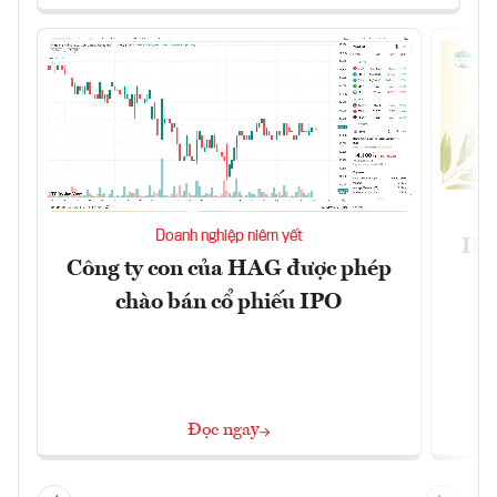
Doanh nghiệp niêm yết
IPO
Công ty con của HAG được phép
k
chào bán cổ phiếu IPO
Đọc ngay