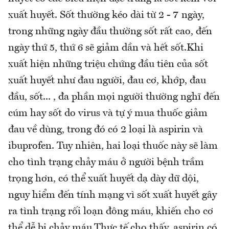
xuất huyết. Sốt thường kéo dài từ 2 - 7 ngày,
trong những ngày đầu thường sốt rất cao, đến
ngày thứ 5, thứ 6 sẽ giảm dần và hết sốt.Khi
xuất hiện những triệu chứng đầu tiên của sốt
xuất huyết như đau người, đau cơ, khớp, đau
đầu, sốt... , đa phần mọi người thường nghĩ đến
cúm hay sốt do virus và tự ý mua thuốc giảm
đau về dùng, trong đó có 2 loại là aspirin và
ibuprofen. Tuy nhiên, hai loại thuốc này sẽ làm
cho tình trạng chảy máu ở người bệnh trầm
trọng hơn, có thể xuất huyết dạ dày dữ dội,
nguy hiểm đến tính mạng vì sốt xuất huyết gây
ra tình trạng rối loạn đông máu, khiến cho cơ
thể dễ bị chảy máu.Thực tế cho thấy, aspirin có