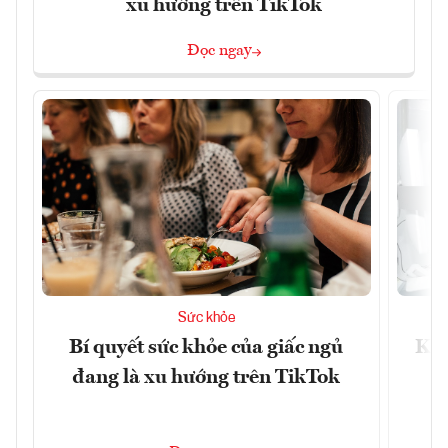
xu hướng trên TikTok
Đọc ngay
Sức khỏe
Bí quyết sức khỏe của giấc ngủ
Khá
đang là xu hướng trên TikTok