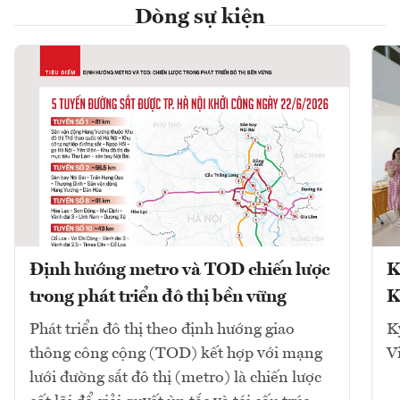
Dòng sự kiện
Định hướng metro và TOD chiến lược
K
trong phát triển đô thị bền vững
K
Phát triển đô thị theo định hướng giao
K
thông công cộng (TOD) kết hợp với mạng
V
lưới đường sắt đô thị (metro) là chiến lược