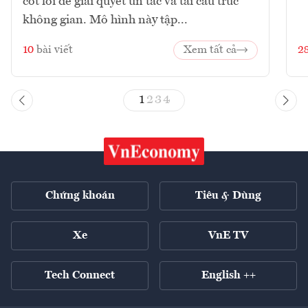
cốt lõi để giải quyết ùn tắc và tái cấu trúc
không gian. Mô hình này tập...
10
bài viết
Xem tất cả
2
1
2
3
4
Chứng khoán
Tiêu & Dùng
Xe
VnE TV
Tech Connect
English ++