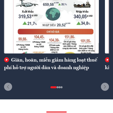
Giãn, hoãn, miễn giảm hàng loạt thuế
phí hỗ trợ người dân và doanh nghiệp
kin