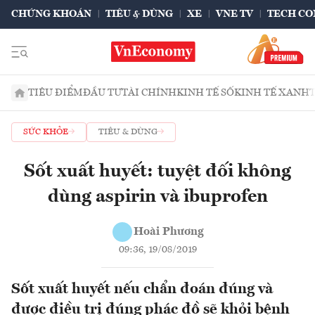
CHỨNG KHOÁN
TIÊU & DÙNG
XE
VNE TV
TECH CO
TIÊU ĐIỂM
ĐẦU TƯ
TÀI CHÍNH
KINH TẾ SỐ
KINH TẾ XANH
SỨC KHỎE
TIÊU & DÙNG
Sốt xuất huyết: tuyệt đối không
dùng aspirin và ibuprofen
Hoài Phương
09:36, 19/08/2019
Sốt xuất huyết nếu chẩn đoán đúng và
được điều trị đúng phác đồ sẽ khỏi bệnh