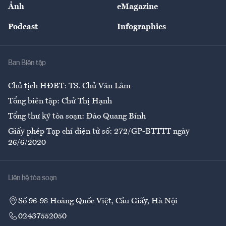
Ảnh
eMagazine
Đẹp +
An sinh
Podcast
Infographics
Giải trí
Y tế
Nhà
Ban Biên tập
Ẩm thực
Chủ tịch HĐBT: TS. Chử Văn Lâm
Tổng biên tập: Chử Thị Hạnh
Tổng thư ký tòa soạn: Đào Quang Bính
Giấy phép Tạp chí điện tử số: 272/GP-BTTTT ngày
26/6/2020
Liên hệ tòa soạn
Số 96-98 Hoàng Quốc Việt, Cầu Giấy, Hà Nội
02437552050