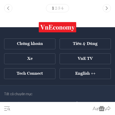
1
2
3
4
Chứng khoán
Tiêu & Dùng
Xe
VnE TV
Tech Connect
English ++
Tất cả chuyên mục
Kinh tế xanh
Tiêu điểm
Chuyển động xanh
Tài chính
Chứng khoán