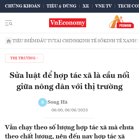
CHỨNG KHOÁN
TIÊU & DÙNG
XE
VNE TV
TECH CO
TIÊU ĐIỂM
ĐẦU TƯ
TÀI CHÍNH
KINH TẾ SỐ
KINH TẾ XANH
THỊ TRƯỜNG
Sửa luật để hợp tác xã là cầu nối
giữa nông dân với thị trường
Song Hà
S
06:00, 06/06/2023
Vẫn chạy theo số lượng hợp tác xã mà chưa
theo chất lượng, nên đến nay hợp tác xã