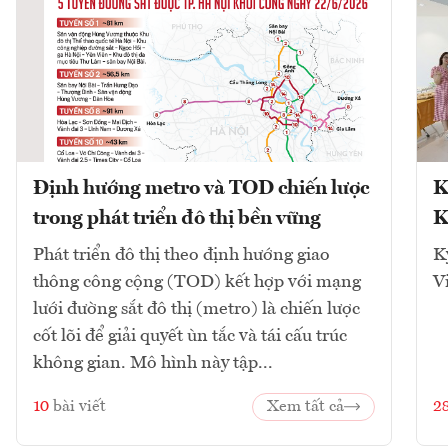
Định hướng metro và TOD chiến lược
K
trong phát triển đô thị bền vững
K
Phát triển đô thị theo định hướng giao
K
thông công cộng (TOD) kết hợp với mạng
V
lưới đường sắt đô thị (metro) là chiến lược
cốt lõi để giải quyết ùn tắc và tái cấu trúc
không gian. Mô hình này tập...
10
bài viết
Xem tất cả
2