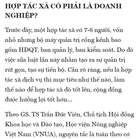
HỢP TÁC XÃ CÓ PHẢI LÀ DOANH
NGHIỆP?
Trước đây, một hợp tác xã có 7-8 người, vốn
nhỏ nhưng bộ máy quản trị cồng kềnh bao
gồm HĐQT, ban quản lý, ban kiểm soát. Do đó
việc sửa luật lần này nhằm tạo ra sự quản trị
rút gọn, tạo sự tiến bộ. Cần rõ ràng, nếu là hợp
tác xã dịch vụ thì mục tiêu như thế nào, làm
thế nào để hợp tác xã đó tốt lên, cộng đồng
được hưởng lợi tốt hơn…
Theo GS. TS Trần Đức Viên, Chủ tịch Hội đồng
Khoa học và Đào tạo, Học viện Nông nghiệp
Việt Nam (VNUA), nguyên tắc là tuân theo cơ