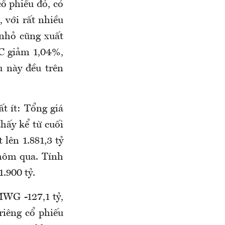
ổ phiếu đỏ, có
 với rất nhiều
 nhỏ cũng xuất
C giảm 1,04%,
 này đều trên
t ít: Tổng giá
hấy kể từ cuối
 lên 1.881,3 tỷ
 hôm qua. Tính
.900 tỷ.
MWG -127,1 tỷ,
riêng cổ phiếu