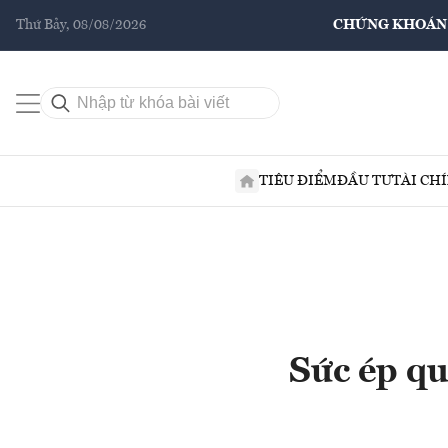
Thứ Bảy, 08/08/2026
CHỨNG KHOÁN
TIÊU ĐIỂM
ĐẦU TƯ
TÀI CH
Sức ép qu