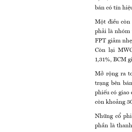
bán có tín hi
Một điều còn
phải là nhóm 
FPT giảm nhẹ
Còn lại MWG
1,31%, BCM g
Mở rộng ra t
trạng bên bá
phiếu có giao 
còn khoảng 30
Những cổ phi
phần là than