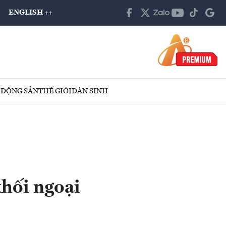
ENGLISH ++
 ĐỘNG SẢN
THẾ GIỚI
DÂN SINH
khối ngoại