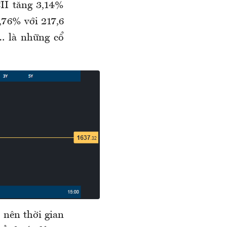
II tăng 3,14%
,76% với 217,6
… là những cổ
 nên thời gian