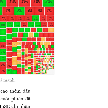
uá mạnh.
 cao thêm đầu
cuối phiên đã
 HoSE ghi nhận