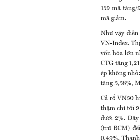
159 mã tăng/9
mã giảm.
Như vậy diễn 
VN-Index. Thị
vốn hóa lớn n
CTG tăng 1,21
ép không nhỏ:
tăng 3,38%, 
Cả rổ VN30 hi
thậm chí tới 9
dưới 2%. Đây 
(trừ BCM) đế
0,49%. Thanh 