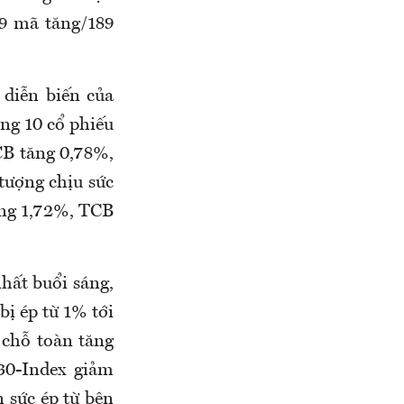
09 mã tăng/189
 diễn biến của
ng 10 cổ phiếu
CB tăng 0,78%,
tượng chịu sức
ăng 1,72%, TCB
hất buổi sáng,
bị ép từ 1% tới
 chỗ toàn tăng
30-Index giảm
 sức ép từ bên