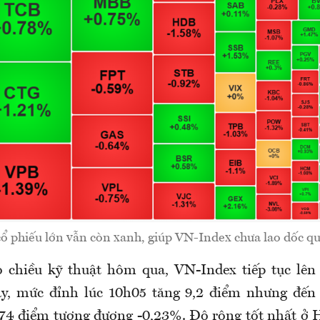
cổ phiếu lớn vẫn còn xanh, giúp VN-Index chưa lao dốc q
o chiều kỹ thuật hôm qua, VN-Index tiếp tục lên
ay, mức đỉnh lúc 10h05 tăng 9,2 điểm nhưng đến 
74 điểm tương đương -0,23%. Độ rộng tốt nhất ở