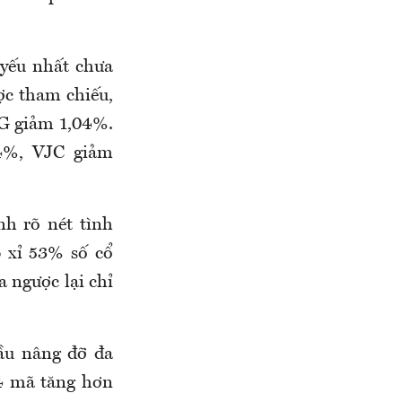
yếu nhất chưa
ợc tham chiếu,
G giảm 1,04%.
4%, VJC giảm
h rõ nét tình
 xỉ 53% số cổ
a ngược lại chỉ
ầu nâng đỡ đa
4 mã tăng hơn