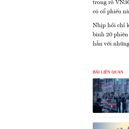
trong rổ VN30
có cổ phiếu nà
Nhịp hồi chỉ 
bình 20 phiên 
hẳn với những 
BÀI LIÊN QUAN