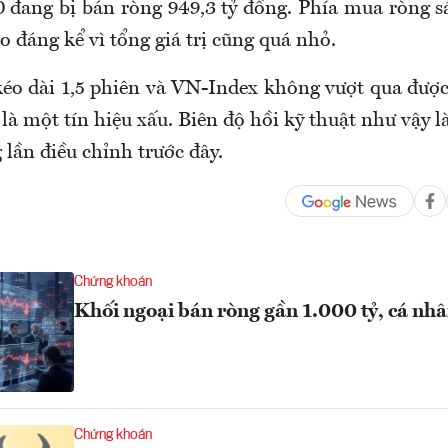
 đang bị bán ròng 949,3 tỷ đồng. Phía mua ròng 
o đáng kể vì tổng giá trị cũng quá nhỏ.
kéo dài 1,5 phiên và VN-Index không vượt qua đượ
là một tín hiệu xấu. Biên độ hồi kỹ thuật như vậy l
lần điều chỉnh trước đây.
Chứng khoán
Khối ngoại bán ròng gần 1.000 tỷ, cá nhâ
Chứng khoán