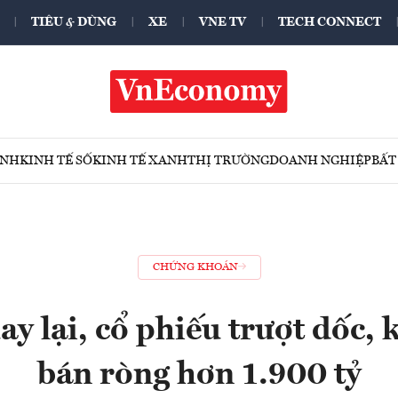
TIÊU & DÙNG
XE
VNE TV
TECH CONNECT
ÍNH
KINH TẾ SỐ
KINH TẾ XANH
THỊ TRƯỜNG
DOANH NGHIỆP
BẤT
CHỨNG KHOÁN
ay lại, cổ phiếu trượt dốc, 
bán ròng hơn 1.900 tỷ