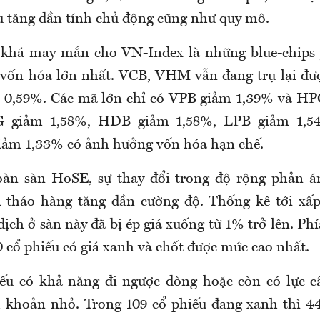
ệu tăng dần tính chủ động cũng như quy mô.
 khá may mắn cho VN-Index là những blue-chips 
vốn hóa lớn nhất. VCB, VHM vẫn đang trụ lại đư
 0,59%. Các mã lớn chỉ có VPB giảm 1,39% và HP
 giảm 1,58%, HDB giảm 1,58%, LPB giảm 1,5
iảm 1,33% có ảnh hưởng vốn hóa hạn chế.
oàn sàn HoSE, sự thay đổi trong độ rộng phản án
n tháo hàng tăng dần cường độ. Thống kê tới xấp
dịch ở sàn này đã bị ép giá xuống từ 1% trở lên. Phí
 cổ phiếu có giá xanh và chốt được mức cao nhất.
ếu có khả năng đi ngược dòng hoặc còn có lực c
h khoản nhỏ. Trong 109 cổ phiếu đang xanh thì 4