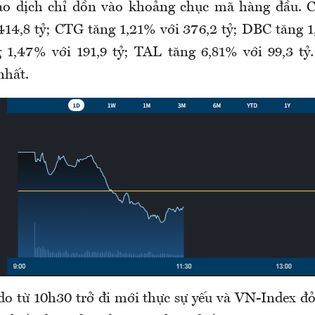
ao dịch chỉ dồn vào khoảng chục mã hàng đầu. C
14,8 tỷ; CTG tăng 1,21% với 376,2 tỷ; DBC tăng 1
 1,47% với 191,9 tỷ; TAL tăng 6,81% với 99,3 tỷ
nhất.
do từ 10h30 trở đi mới thực sự yếu và VN-Index đỏ