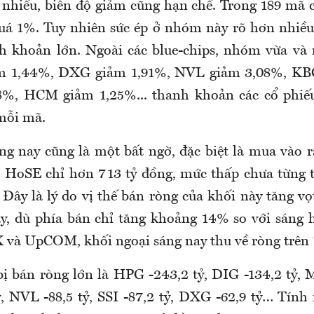
 nhiều, biên độ giảm cũng hạn chế. Trong 189 mã c
á 1%. Tuy nhiên sức ép ở nhóm này rõ hơn nhiều,
h khoản lớn. Ngoài các blue-chips, nhóm vừa và
m 1,44%, DXG giảm 1,91%, NVL giảm 3,08%, KB
8%, HCM giảm 1,25%... thanh khoản các cổ phiếu
mỗi mã.
ng nay cũng là một bất ngờ, đặc biệt là mua vào rấ
 ở HoSE chỉ hơn 713 tỷ đồng, mức thấp chưa từng t
Đây là lý do vị thế bán ròng của khối này tăng vọt
y, dù phía bán chỉ tăng khoảng 14% so với sáng
và UpCOM, khối ngoại sáng nay thu về ròng trên 1
bị bán ròng lớn là HPG -243,2 tỷ, DIG -134,2 tỷ, 
, NVL -88,5 tỷ, SSI -87,2 tỷ, DXG -62,9 tỷ… Tính 