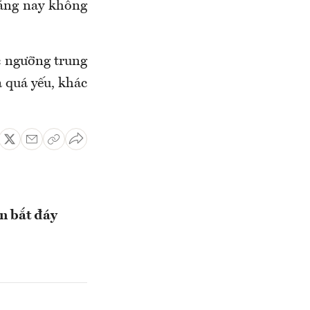
sáng nay không
c ngưỡng trung
à quá yếu, khác
n bắt đáy