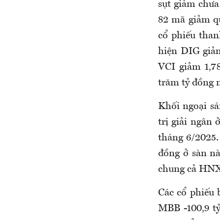
sụt giảm chưa
82 mã giảm qu
cổ phiếu than
hiện DIG giả
VCI giảm 1,7
trăm tỷ đồng 
Khối ngoại sá
trị giải ngân
tháng 6/2025. 
đồng ở sàn nà
chung cả HNX 
Các cổ phiếu 
MBB -100,9 tỷ