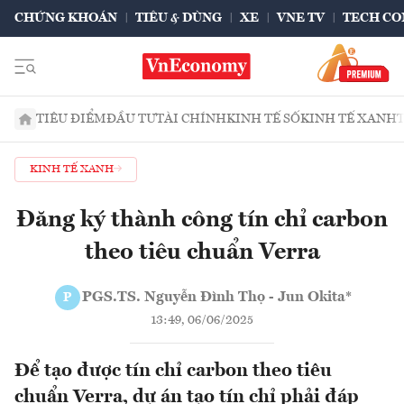
CHỨNG KHOÁN
TIÊU & DÙNG
XE
VNE TV
TECH CO
TIÊU ĐIỂM
ĐẦU TƯ
TÀI CHÍNH
KINH TẾ SỐ
KINH TẾ XANH
KINH TẾ XANH
Đăng ký thành công tín chỉ carbon
theo tiêu chuẩn Verra
PGS.TS. Nguyễn Đình Thọ - Jun Okita*
P
13:49, 06/06/2025
Để tạo được tín chỉ carbon theo tiêu
chuẩn Verra, dự án tạo tín chỉ phải đáp