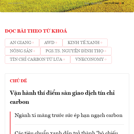
ĐỌC BÀI THEO TỪ KHOÁ
AN GIANG
AWD
KINH TẾ XANH
NÔNG SẢN
PGS.TS. NGUYỄN ĐÌNH THỌ
TÍN CHỈ CARBON TỪ LÚA
VNECONOMY
CHỦ ĐỀ
Vận hành thí điểm sàn giao dịch tín chỉ
carbon
Ngành xi măng trước sức ép hạn ngạch carbon
Các tiêu chuẩn xanh dần trở thành “hộ chiếu