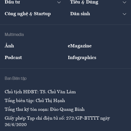
Đầu tư
Tiêu & Dùng
Quản trị số
Cafe BĐS
Thị trường
Kinh doanh
Kết nối
Tạp chí kinh tế Việt Nam
eMagazine
Nhà đầu tư
Du lịch
Công nghệ & Startup
Dân sinh
Tư vấn
Nông sản
Doanh nhân
Tư vấn Tiêu & Dùng
Infographics
Hạ tầng
Sức khỏe
Khung pháp lý
Doanh nghiệp
Địa phương
Thị trường
Bảo hiểm
Multimedia
Sự kiện
Nhân lực
Ảnh
eMagazine
Đẹp +
An sinh
Podcast
Infographics
Giải trí
Y tế
Nhà
Ban Biên tập
Ẩm thực
Chủ tịch HĐBT: TS. Chử Văn Lâm
Tổng biên tập: Chử Thị Hạnh
Tổng thư ký tòa soạn: Đào Quang Bính
Giấy phép Tạp chí điện tử số: 272/GP-BTTTT ngày
26/6/2020