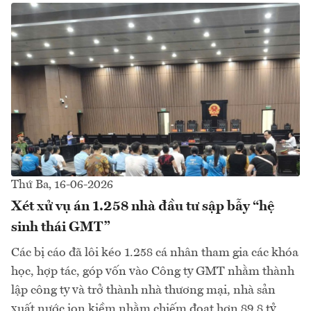
Thứ Ba, 16-06-2026
Xét xử vụ án 1.258 nhà đầu tư sập bẫy “hệ
sinh thái GMT”
Các bị cáo đã lôi kéo 1.258 cá nhân tham gia các khóa
học, hợp tác, góp vốn vào Công ty GMT nhằm thành
lập công ty và trở thành nhà thương mại, nhà sản
xuất nước ion kiềm nhằm chiếm đoạt hơn 89,8 tỷ