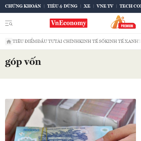
CHỨNG KHOÁN
TIÊU & DÙNG
XE
VNE TV
TECH CO
TIÊU ĐIỂM
ĐẦU TƯ
TÀI CHÍNH
KINH TẾ SỐ
KINH TẾ XANH
góp vốn