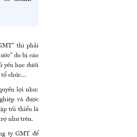
GMT” thì phải
ước” do bị cáo
hủ yếu học dưới
T tổ chức…
quyền lợi như:
nghiệp và được
ập tối thiểu là
trợ như trên.
ông ty GMT để