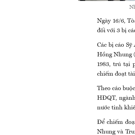
Nh
Ngày 16/6, T
đối với 3 bị c
Các bị cáo Sỹ
Hồng Nhung (S
1983, trú tại
chiếm đoạt tài
Theo cáo buộc
HĐQT, ngành 
nước tinh khiế
Để chiếm đoạt
Nhung và Tru