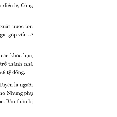
 điều lệ, Công
 xuất nước ion
gia góp vốn sẽ
a các khóa học,
trở thành nhà
,8 tỷ đồng.
 Tuyên là người
 cho Nhung phụ
ọc. Bản thân bị
.