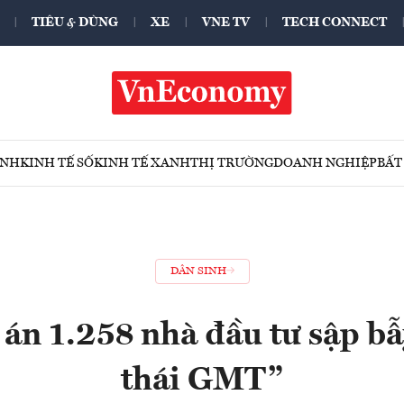
TIÊU & DÙNG
XE
VNE TV
TECH CONNECT
ÍNH
KINH TẾ SỐ
KINH TẾ XANH
THỊ TRƯỜNG
DOANH NGHIỆP
BẤT
DÂN SINH
 án 1.258 nhà đầu tư sập bẫ
thái GMT”