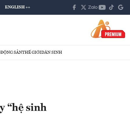
ENGLISH ++
 ĐỘNG SẢN
THẾ GIỚI
DÂN SINH
y “hệ sinh