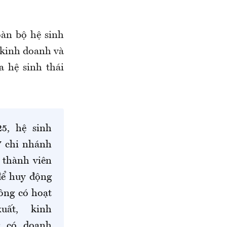
oàn bộ hệ sinh
 kinh doanh và
a hệ sinh thái
5, hệ sinh
7 chi nhánh
 thành viên
để huy động
ông có hoạt
uất, kinh
g có doanh