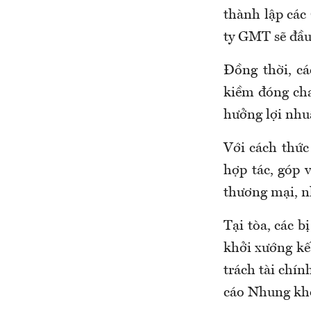
thành lập các
ty GMT sẽ đầu
Đồng thời, cá
kiềm đóng cha
hưởng lợi nhu
Với cách thức 
hợp tác, góp
thương mại, n
Tại tòa, các b
khởi xướng kế
trách tài chín
cáo Nhung khô