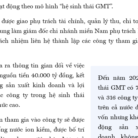
ạt động theo mô hình “hệ sinh thái GMT”.
được giao phụ trách tài chính, quản lý thu, chi t
Trung làm giám đốc chi nhánh miền Nam phụ trách
rách nhiệm liên hệ thành lập các công ty tham gi
a ra thông tin gian dối về việc
 nguồn tiền 40.000 tỷ đồng, kết
Đến năm 202
g sản xuất kinh doanh và lợi
thái GMT có 
c công ty trong hệ sinh thái
và 316 công ty
ức cao.
trên cả nước 
vốn nhưng kh
n tham gia vào công ty sẽ được
động sản x
ống nước ion kiềm, được bố trí
doanh, khôn