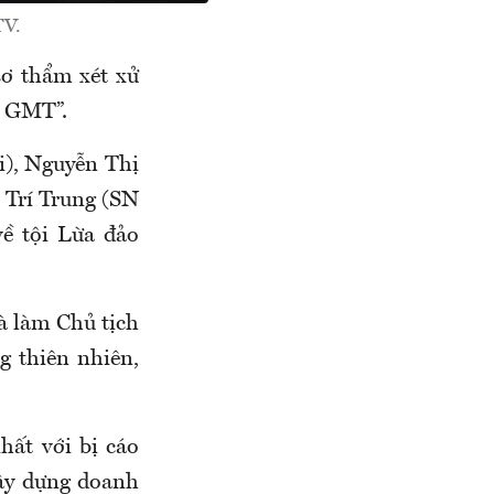
TV.
ơ thẩm xét xử
ái GMT”.
i), Nguyễn Thị
 Trí Trung (SN
về tội Lừa đảo
à làm Chủ tịch
 thiên nhiên,
hất với bị cáo
ây dựng doanh