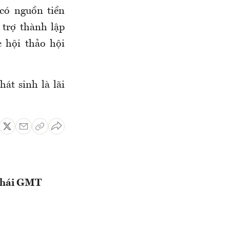
 có nguồn tiền
 trợ thành lập
 hội thảo hội
át sinh là lãi
 thái GMT