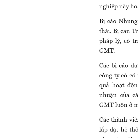
nghiệp này ho
Bị cáo Nhung 
thái. Bị can 
pháp lý, có t
GMT.
Các bị cáo đư
công ty có có
quả hoạt độn
nhuận của cá
GMT luôn ở m
Các thành viê
lắp đặt hệ th