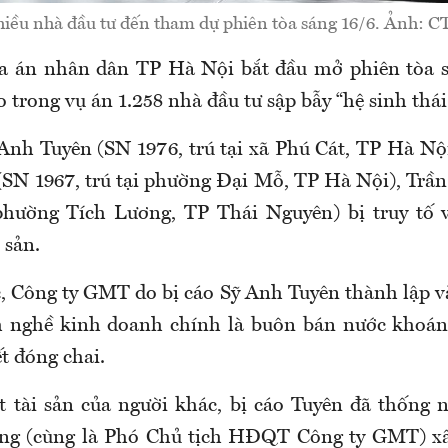
iều nhà đầu tư đến tham dự phiên tòa sáng 16/6. Ảnh: C
òa án nhân dân TP Hà Nội bắt đầu mở phiên tòa s
áo trong vụ án 1.258 nhà đầu tư sập bẫy “hệ sinh th
 Anh Tuyên (SN 1976, trú tại xã Phú Cát, TP Hà Nộ
N 1967, trú tại phường Đại Mỗ, TP Hà Nội), Trần
 phường Tích Lương, TP Thái Nguyên) bị truy tố 
 sản.
, Công ty GMT do bị cáo Sỹ Anh Tuyên thành lập v
nghề kinh doanh chính là buôn bán nước khoáng
t đóng chai.
 tài sản của người khác, bị cáo Tuyên đã thống n
ng (cùng là Phó Chủ tịch HĐQT Công ty GMT) x