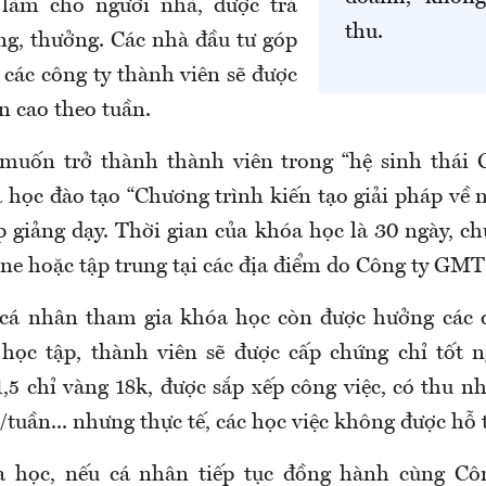
 làm cho người nhà, được trả
thu.
ơng, thưởng. Các nhà đầu tư góp
 các công ty thành viên sẽ được
n cao theo tuần.
muốn trở thành thành viên trong “hệ sinh thái 
 học đào tạo “Chương trình kiến tạo giải pháp về n
p giảng dạy. Thời gian của khóa học là 30 ngày, c
ine hoặc tập trung tại các địa điểm do Công ty GM
 cá nhân tham gia khóa học còn được hưởng các 
 học tập, thành viên sẽ được cấp chứng chỉ tốt 
5 chỉ vàng 18k, được sắp xếp công việc, có thu nh
 /tuần... nhưng thực tế, các học việc không được hỗ 
a học, nếu cá nhân tiếp tục đồng hành cùng C