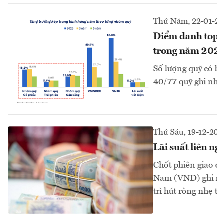
Thứ Năm, 22-01-
Điểm danh top 
trong năm 20
Số lượng quỹ có 
40/77 quỹ ghi nh
Thứ Sáu, 19-12-2
Lãi suất liên 
Chốt phiên giao 
Nam (VND) ghi n
trì hút ròng nhẹ 