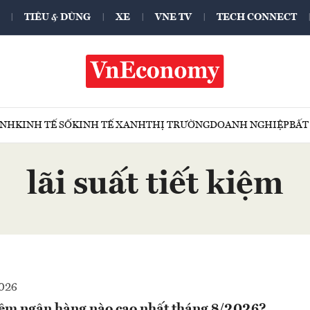
TIÊU & DÙNG
XE
VNE TV
TECH CONNECT
ÍNH
KINH TẾ SỐ
KINH TẾ XANH
THỊ TRƯỜNG
DOANH NGHIỆP
BẤT
lãi suất tiết kiệm
2026
kiệm ngân hàng nào cao nhất tháng 8/2026?