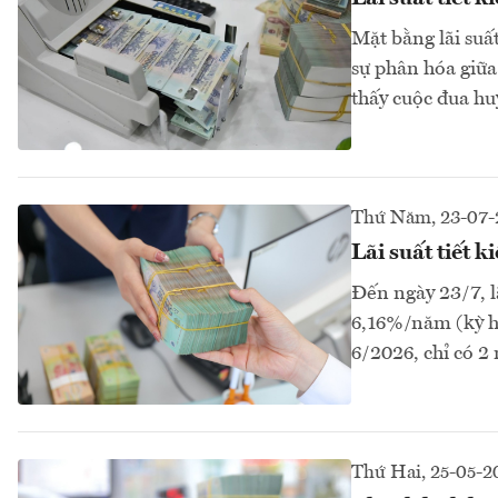
Mặt bằng lãi suấ
sự phân hóa giữa
thấy cuộc đua h
Thứ Năm, 23-07-
Lãi suất tiết 
Đến ngày 23/7, l
6,16%/năm (kỳ hạ
6/2026, chỉ có 2
Thứ Hai, 25-05-2