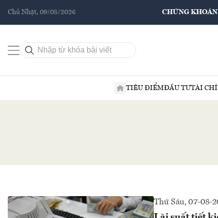
Chủ Nhật, 09/08/2026
CHỨNG KHOÁN
TIÊU ĐIỂM
ĐẦU TƯ
TÀI CH
Thứ Sáu, 07-08-
Lãi suất tiết 