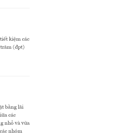
tiết kiệm các
 trăm (đpt)
ặt bằng lãi
iữa các
ng nhỏ và vừa
a các nhóm