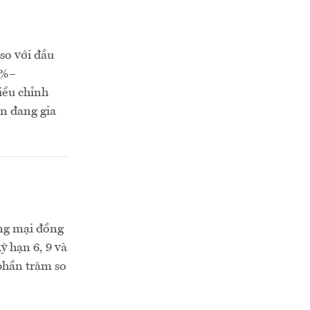
so với đầu
1%–
iều chỉnh
ạn đang gia
ơng mại đồng
ỳ hạn 6, 9 và
 phần trăm so