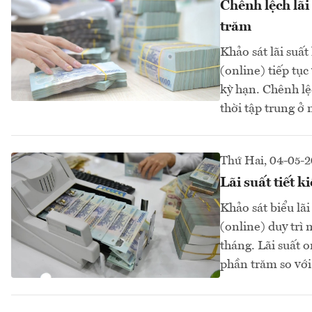
Chênh lệch lãi
trăm
Khảo sát lãi suất
(online) tiếp tục
kỳ hạn. Chênh lệ
thời tập trung ở
Thứ Hai, 04-05-
Lãi suất tiết 
Khảo sát biểu lãi
(online) duy trì 
tháng. Lãi suất 
phần trăm so với 