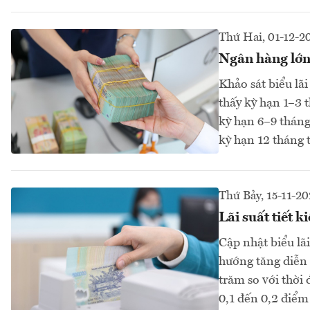
Thứ Hai, 01-12-2
Ngân hàng lớn
Khảo sát biểu lã
thấy kỳ hạn 1–3 
kỳ hạn 6–9 tháng
kỳ hạn 12 tháng
Thứ Bảy, 15-11-20
Lãi suất tiết 
Cập nhật biểu lã
hướng tăng diễn 
trăm so với thời 
0,1 đến 0,2 điểm