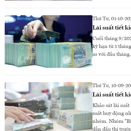
Thứ Tư, 01-10-20
Lãi suất tiết 
Cuối tháng 9/202
kỳ hạn từ 1 thán
so với đầu thán
Thứ Tư, 10-09-2
Lãi suất tiết 
Khảo sát lãi suấ
suất huy động nh
nhóm. Nhóm "Big4
dẫn đầu thị trườn