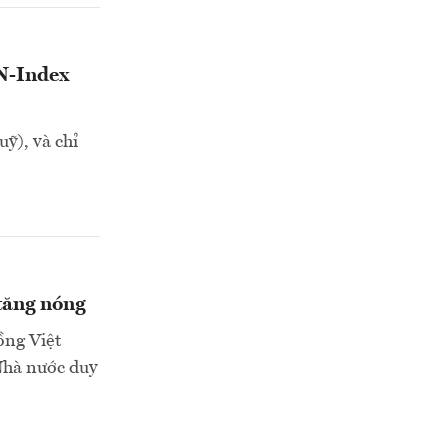
VN-Index
ỹ), và chỉ
 tăng nóng
ồng Việt
Nhà nước duy