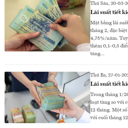
Thứ Sáu, 20-03-
Lãi suất tiết 
Mặt bằng lãi suấ
tháng 2, đặc biệ
4,75%/năm. Tuy n
thêm 0,1–0,8 điể
tăng…
Thứ Ba, 27-01-20
Lãi suất tiết 
Trong tháng 1/20
loạt tăng so với
12 tháng. Một số
với cuối tháng 12