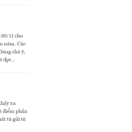
 30/11 cho
ầu năm. Các
Đáng chú ý,
86 đpt…
thấy xu
,5 điểm phần
ất từ gửi từ