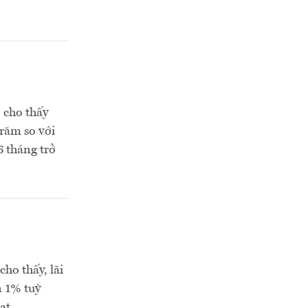
 cho thấy
răm so với
6 tháng trở
ho thấy, lãi
n 1% tuỳ
ạt