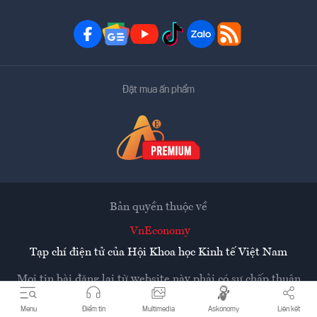
Đặt mua ấn phẩm
Bản quyền thuộc về
VnEconomy
Tạp chí điện tử của Hội Khoa học Kinh tế Việt Nam
Mọi tin bài đăng lại từ website này phải có sự chấp thuận
bằng văn bản của
Tạp chí Kinh tế Việt Nam - VnEconomy
Menu
Điểm tin
Multimedia
Askonomy
Liên kết