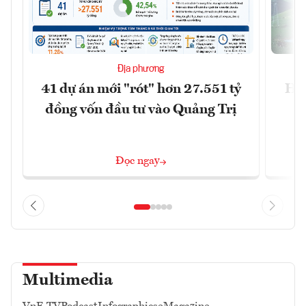
Địa phương
41 dự án mới "rót" hơn 27.551 tỷ
Hà 
đồng vốn đầu tư vào Quảng Trị
4 
Đọc ngay
Multimedia