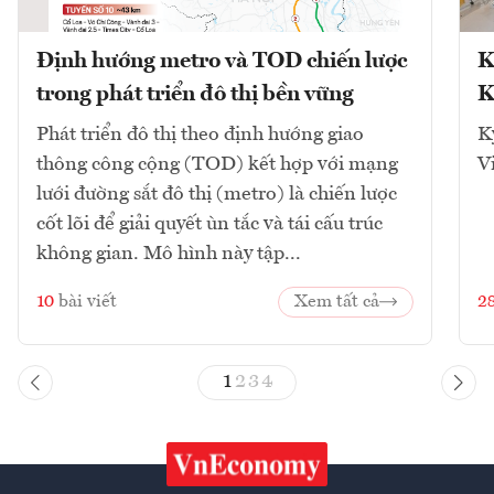
Định hướng metro và TOD chiến lược
K
trong phát triển đô thị bền vững
K
Phát triển đô thị theo định hướng giao
K
thông công cộng (TOD) kết hợp với mạng
V
lưới đường sắt đô thị (metro) là chiến lược
cốt lõi để giải quyết ùn tắc và tái cấu trúc
không gian. Mô hình này tập...
10
bài viết
Xem tất cả
2
1
2
3
4