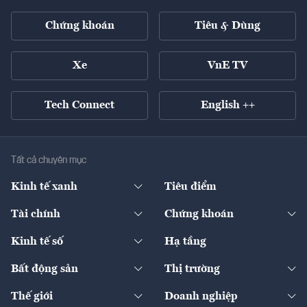
Chứng khoán
Tiêu & Dùng
Xe
VnE TV
Tech Connect
English ++
Tất cả chuyên mục
Kinh tế xanh
Tiêu điểm
Chuyển động xanh
Tài chính
Chứng khoán
Pháp lý
Ngân hàng
Doanh nghiệp niêm yết
Kinh tế số
Hạ tầng
Thương hiệu xanh
Thị trường vốn
Thị trường
Sản phẩm - Thị trường
Bất động sản
Thị trường
Diễn đàn
Thuế
Đầu tư
Tài sản số
Chính sách
Xuất nhập khẩu
Thế giới
Doanh nghiệp
Bảo hiểm
Quốc tế