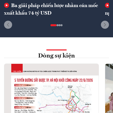
Ba giải pháp chiến lược nhằm cán mốc
xuất khẩu 74 tỷ USD
ngu
Dòng sự kiện