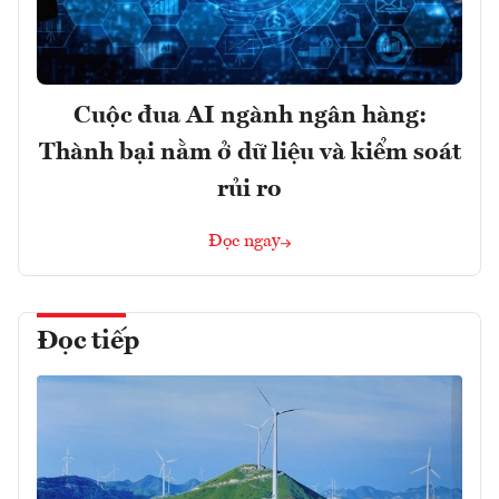
Cuộc đua AI ngành ngân hàng:
Thành bại nằm ở dữ liệu và kiểm soát
rủi ro
Đọc ngay
Đọc tiếp