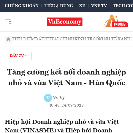
CHỨNG KHOÁN
TIÊU & DÙNG
XE
VNE TV
TECH CO
TIÊU ĐIỂM
ĐẦU TƯ
TÀI CHÍNH
KINH TẾ SỐ
KINH TẾ XANH
ĐẦU TƯ
Tăng cường kết nối doanh nghiệp
nhỏ và vừa Việt Nam - Hàn Quốc
Vy Vy
V
10:48, 24/09/2023
Hiệp hội Doanh nghiệp nhỏ và vừa Việt
Nam (VINASME) và Hiệp hội Doanh