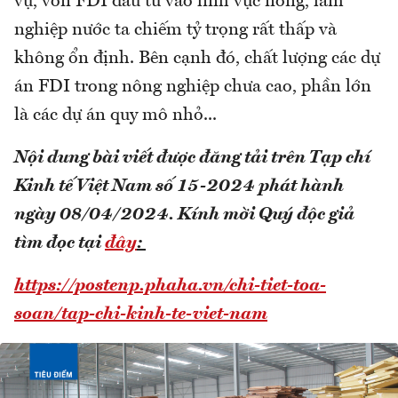
vụ, vốn FDI đầu tư vào lĩnh vực nông, lâm
nghiệp nước ta chiếm tỷ trọng rất thấp và
không ổn định. Bên cạnh đó, chất lượng các dự
án FDI trong nông nghiệp chưa cao, phần lớn
là các dự án quy mô nhỏ...
Nội dung bài viết được đăng tải trên Tạp chí
Kinh tế Việt Nam số 15-2024 phát hành
ngày 08/04/2024.
Kính mời Quý độc giả
tìm đọc tại
đây
:
https://postenp.phaha.vn/chi-tiet-toa-
soan/tap-chi-kinh-te-viet-nam