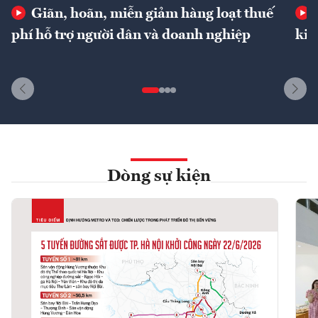
Giãn, hoãn, miễn giảm hàng loạt thuế
phí hỗ trợ người dân và doanh nghiệp
kin
Dòng sự kiện