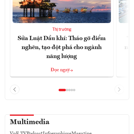
Thị trường
Sửa Luật Dầu khí: Tháo gỡ điểm
"H
nghẽn, tạo đột phá cho ngành
nhì
năng lượng
Đọc ngay
Multimedia
VnE TV
Podcast
Infographics
eMagazine