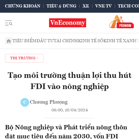
CHỨNG KHOÁN
TIÊU & DÙNG
XE
VNE TV
TECH CO
TIÊU ĐIỂM
ĐẦU TƯ
TÀI CHÍNH
KINH TẾ SỐ
KINH TẾ XANH
THỊ TRƯỜNG
Tạo môi trường thuận lợi thu hút
FDI vào nông nghiệp
Chương Phượng
C
06:00, 10/04/2024
Bộ Nông nghiệp và Phát triển nông thôn
đặt mục tiêu đến năm 2030, vốn FDI