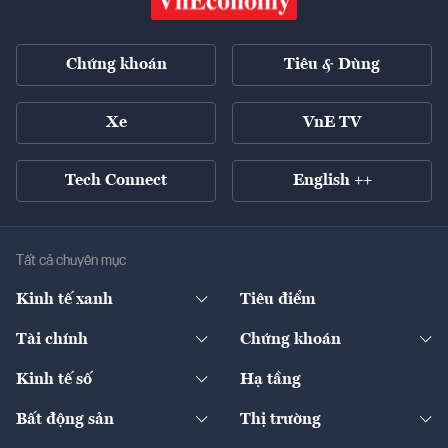
Chứng khoán
Tiêu & Dùng
Xe
VnE TV
Tech Connect
English ++
Tất cả chuyên mục
Kinh tế xanh
Tiêu điểm
Chuyển động xanh
Tài chính
Chứng khoán
Pháp lý
Ngân hàng
Doanh nghiệp niêm yết
Kinh tế số
Hạ tầng
Thương hiệu xanh
Thị trường vốn
Thị trường
Sản phẩm - Thị trường
Bất động sản
Thị trường
Diễn đàn
Thuế
Đầu tư
Tài sản số
Chính sách
Xuất nhập khẩu