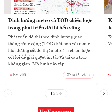
Định hướng metro và TOD chiến lược
K
trong phát triển đô thị bền vững
K
Phát triển đô thị theo định hướng giao
K
thông công cộng (TOD) kết hợp với mạng
V
lưới đường sắt đô thị (metro) là chiến lược
cốt lõi để giải quyết ùn tắc và tái cấu trúc
không gian. Mô hình này tập...
10
bài viết
Xem tất cả
2
1
2
3
4