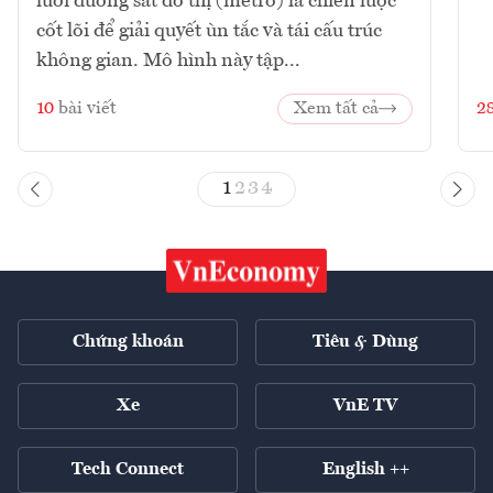
lưới đường sắt đô thị (metro) là chiến lược
cốt lõi để giải quyết ùn tắc và tái cấu trúc
không gian. Mô hình này tập...
10
bài viết
Xem tất cả
2
1
2
3
4
Chứng khoán
Tiêu & Dùng
Xe
VnE TV
Tech Connect
English ++