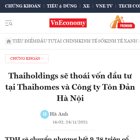
CHỨNG KHOÁN
TIÊU & DÙNG
XE
VNE TV
TECH CO
TIÊU ĐIỂM
ĐẦU TƯ
TÀI CHÍNH
KINH TẾ SỐ
KINH TẾ XANH
CHỨNG KHOÁN
Thaiholdings sẽ thoái vốn đầu tư
tại Thaihomes và Công ty Tôn Đản
Hà Nội
Hà Anh
H
14:02, 24/11/2021
TDH sẽ chuyển nhượng hết 9,38 triệu cổ