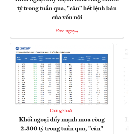
tỷ trong tuần qua, "cân" hết lệnh bán
của vốn nội
Đọc ngay
Chứng khoán
Khối ngoại đẩy mạnh mua ròng
Lợ
2.300 tỷ trong tuần qua, "cân"
đị