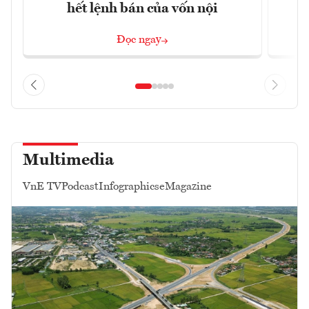
hết lệnh bán của vốn nội
Đọc ngay
Multimedia
VnE TV
Podcast
Infographics
eMagazine