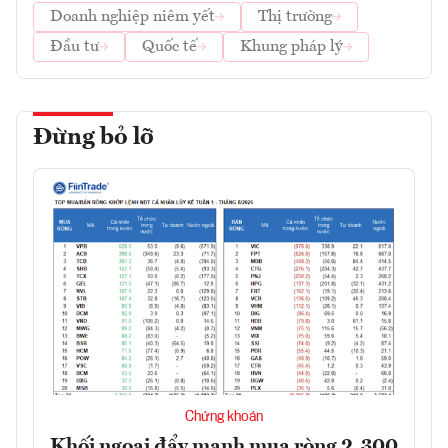
Doanh nghiệp niêm yết
Thị trường
Đầu tư
Quốc tế
Khung pháp lý
Đừng bỏ lỡ
Chứng khoán
Khối ngoại đẩy mạnh mua ròng 2.300