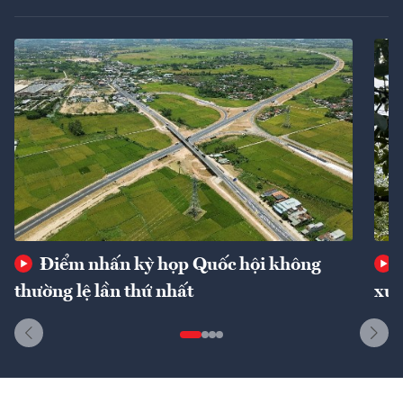
Điểm nhấn kỳ họp Quốc hội không
thường lệ lần thứ nhất
xuấ