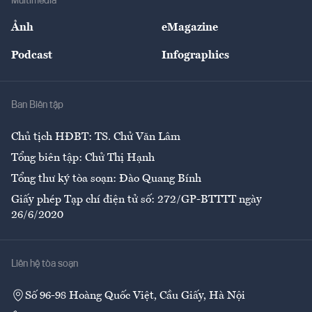
Multimedia
Sự kiện
Nhân lực
Ảnh
eMagazine
Đẹp +
An sinh
Podcast
Infographics
Giải trí
Y tế
Nhà
Ban Biên tập
Ẩm thực
Chủ tịch HĐBT: TS. Chử Văn Lâm
Tổng biên tập: Chử Thị Hạnh
Tổng thư ký tòa soạn: Đào Quang Bính
Giấy phép Tạp chí điện tử số: 272/GP-BTTTT ngày
26/6/2020
Liên hệ tòa soạn
Số 96-98 Hoàng Quốc Việt, Cầu Giấy, Hà Nội