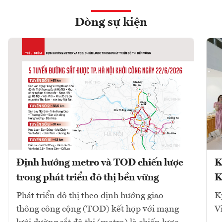
Dòng sự kiện
Định hướng metro và TOD chiến lược
K
trong phát triển đô thị bền vững
K
Phát triển đô thị theo định hướng giao
K
thông công cộng (TOD) kết hợp với mạng
V