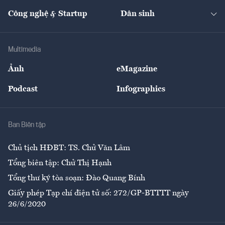
Kinh doanh
Kết nối
Tạp chí kinh tế Việt Nam
eMagazine
Nhà đầu tư
Du lịch
Công nghệ & Startup
Dân sinh
Tư vấn
Nông sản
Doanh nhân
Tư vấn Tiêu & Dùng
Infographics
Hạ tầng
Sức khỏe
Khung pháp lý
Doanh nghiệp
Địa phương
Thị trường
Bảo hiểm
Multimedia
Sự kiện
Nhân lực
Ảnh
eMagazine
Đẹp +
An sinh
Podcast
Infographics
Giải trí
Y tế
Nhà
Ban Biên tập
Ẩm thực
Chủ tịch HĐBT: TS. Chử Văn Lâm
Tổng biên tập: Chử Thị Hạnh
Tổng thư ký tòa soạn: Đào Quang Bính
Giấy phép Tạp chí điện tử số: 272/GP-BTTTT ngày
26/6/2020