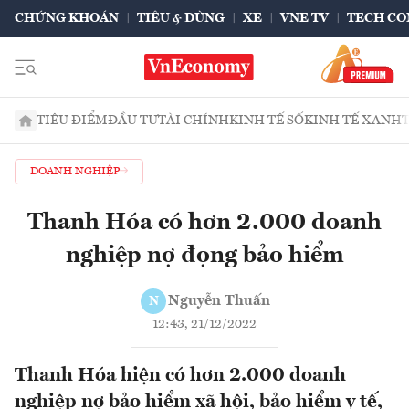
CHỨNG KHOÁN
TIÊU & DÙNG
XE
VNE TV
TECH CO
TIÊU ĐIỂM
ĐẦU TƯ
TÀI CHÍNH
KINH TẾ SỐ
KINH TẾ XANH
DOANH NGHIỆP
Thanh Hóa có hơn 2.000 doanh
nghiệp nợ đọng bảo hiểm
Nguyễn Thuấn
N
12:43, 21/12/2022
Thanh Hóa hiện có hơn 2.000 doanh
nghiệp nợ bảo hiểm xã hội, bảo hiểm y tế,