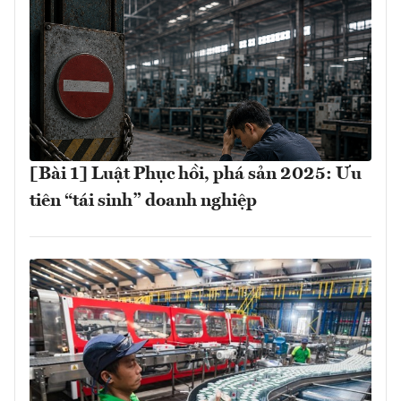
[Bài 1] Luật Phục hồi, phá sản 2025: Ưu
tiên “tái sinh” doanh nghiệp