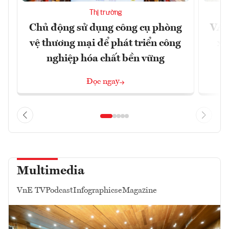
Thị trường
Chủ động sử dụng công cụ phòng
VAS
vệ thương mại để phát triển công
xu
nghiệp hóa chất bền vững
Đọc ngay
Multimedia
VnE TV
Podcast
Infographics
eMagazine