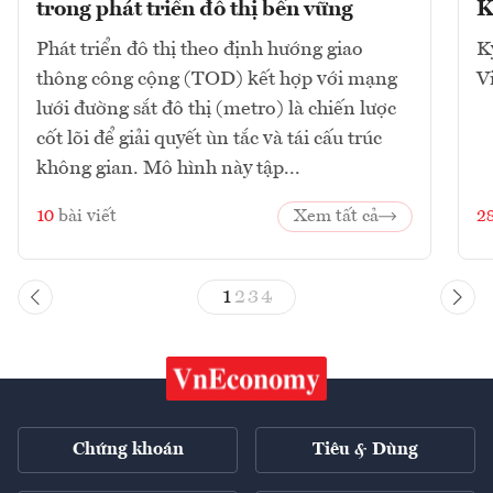
trong phát triển đô thị bền vững
K
Phát triển đô thị theo định hướng giao
K
thông công cộng (TOD) kết hợp với mạng
V
lưới đường sắt đô thị (metro) là chiến lược
cốt lõi để giải quyết ùn tắc và tái cấu trúc
không gian. Mô hình này tập...
10
bài viết
Xem tất cả
2
1
2
3
4
Chứng khoán
Tiêu & Dùng