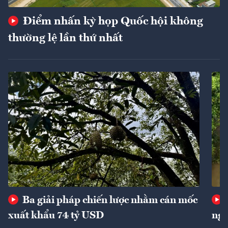
Điểm nhấn kỳ họp Quốc hội không
thường lệ lần thứ nhất
Ba giải pháp chiến lược nhằm cán mốc
xuất khẩu 74 tỷ USD
ngu