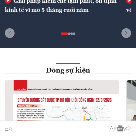
Giải pháp kiềm chế lạm phát, ổn định
kinh tế vĩ mô 5 tháng cuối năm
về 
Dòng sự kiện