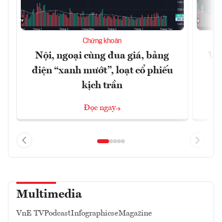
Chứng khoán
Nội, ngoại cùng đua giá, bảng
VN
điện “xanh mướt”, loạt cổ phiếu
kịch trần
Đọc ngay
Multimedia
VnE TV
Podcast
Infographics
eMagazine