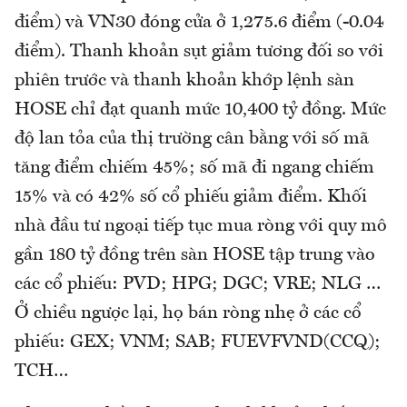
điểm) và VN30 đóng cửa ở 1,275.6 điểm (-0.04
điểm). Thanh khoản sụt giảm tương đối so với
phiên trước và thanh khoản khớp lệnh sàn
HOSE chỉ đạt quanh mức 10,400 tỷ đồng. Mức
độ lan tỏa của thị trường cân bằng với số mã
tăng điểm chiếm 45%; số mã đi ngang chiếm
15% và có 42% số cổ phiếu giảm điểm. Khối
nhà đầu tư ngoại tiếp tục mua ròng với quy mô
gần 180 tỷ đồng trên sàn HOSE tập trung vào
các cổ phiếu: PVD; HPG; DGC; VRE; NLG …
Ở chiều ngược lại, họ bán ròng nhẹ ở các cổ
phiếu: GEX; VNM; SAB; FUEVFVND(CCQ);
TCH…