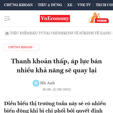
CHỨNG KHOÁN
TIÊU & DÙNG
XE
VNE TV
TECH CO
TIÊU ĐIỂM
ĐẦU TƯ
TÀI CHÍNH
KINH TẾ SỐ
KINH TẾ XANH
CHỨNG KHOÁN
Thanh khoản thấp, áp lực bán
nhiều khả năng sẽ quay lại
Hà Anh
H
19:09, 12/09/2022
Diễn biến thị trường tuần này sẽ có nhiều
biến động khi bị chi phối bởi quyết định