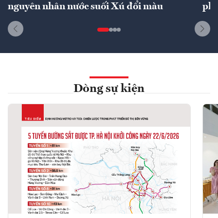
nguyên nhân nước suối Xú đổi màu
phí
Dòng sự kiện