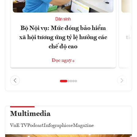
Dân sinh
Bộ Nội vụ: Mức đóng bảo hiểm
Bộ
xã hội tương ứng tỷ lệ hưởng các
tiề
chế độ cao
Đọc ngay
Multimedia
VnE TV
Podcast
Infographics
eMagazine