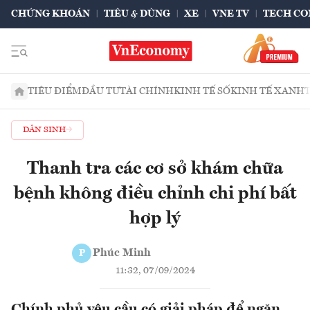
CHỨNG KHOÁN
TIÊU & DÙNG
XE
VNE TV
TECH CO
TIÊU ĐIỂM
ĐẦU TƯ
TÀI CHÍNH
KINH TẾ SỐ
KINH TẾ XANH
DÂN SINH
Thanh tra các cơ sở khám chữa
bệnh không điều chỉnh chi phí bất
hợp lý
Phúc Minh
P
11:32, 07/09/2024
Chính phủ yêu cầu có giải pháp để ngăn