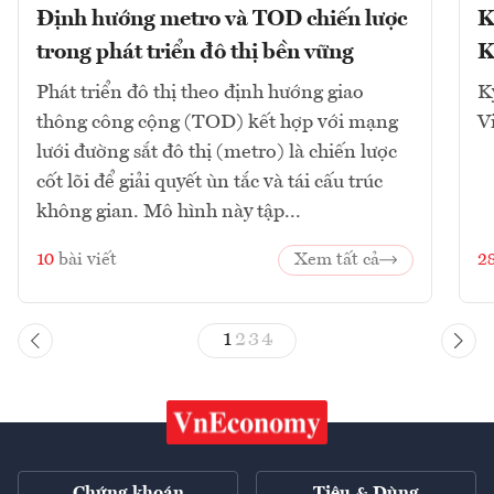
Định hướng metro và TOD chiến lược
K
trong phát triển đô thị bền vững
K
Phát triển đô thị theo định hướng giao
K
thông công cộng (TOD) kết hợp với mạng
V
lưới đường sắt đô thị (metro) là chiến lược
cốt lõi để giải quyết ùn tắc và tái cấu trúc
không gian. Mô hình này tập...
10
bài viết
Xem tất cả
2
1
2
3
4
Chứng khoán
Tiêu & Dùng