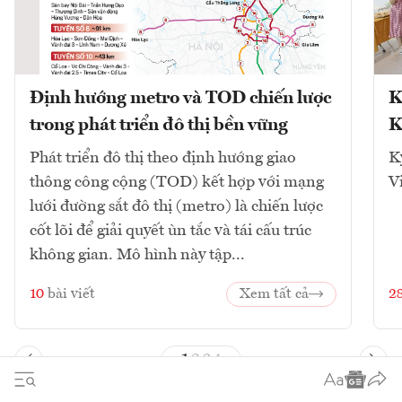
Định hướng metro và TOD chiến lược
K
trong phát triển đô thị bền vững
K
Phát triển đô thị theo định hướng giao
K
thông công cộng (TOD) kết hợp với mạng
V
lưới đường sắt đô thị (metro) là chiến lược
cốt lõi để giải quyết ùn tắc và tái cấu trúc
không gian. Mô hình này tập...
10
bài viết
Xem tất cả
2
1
2
3
4