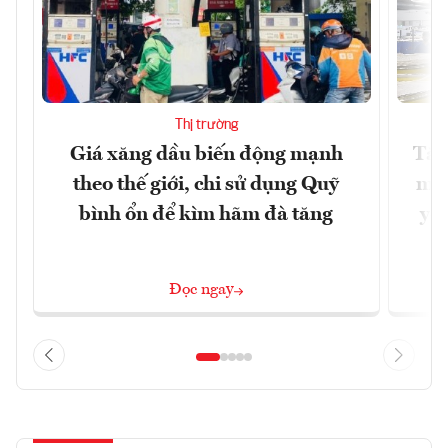
Thị trường
Giá xăng dầu biến động mạnh
Tăn
theo thế giới, chi sử dụng Quỹ
min
bình ổn để kìm hãm đà tăng
yêu
Đọc ngay