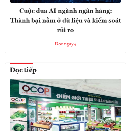
Cuộc đua AI ngành ngân hàng:
Thành bại nằm ở dữ liệu và kiểm soát
rủi ro
Đọc ngay
Đọc tiếp