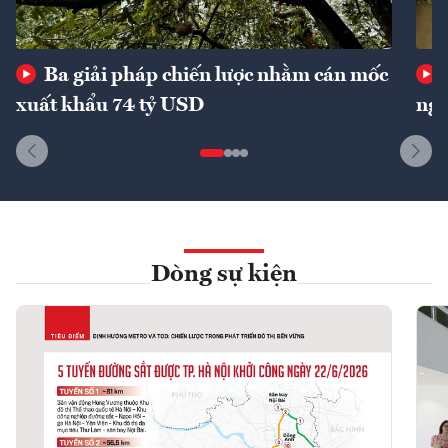
Ba giải pháp chiến lược nhằm cán mốc
xuất khẩu 74 tỷ USD
ngu
Dòng sự kiện