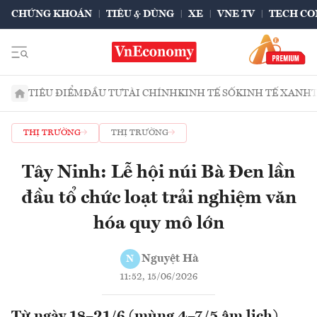
CHỨNG KHOÁN
TIÊU & DÙNG
XE
VNE TV
TECH CO
TIÊU ĐIỂM
ĐẦU TƯ
TÀI CHÍNH
KINH TẾ SỐ
KINH TẾ XANH
THỊ TRƯỜNG
THỊ TRƯỜNG
Tây Ninh: Lễ hội núi Bà Đen lần
đầu tổ chức loạt trải nghiệm văn
hóa quy mô lớn
Nguyệt Hà
N
11:52, 15/06/2026
Từ ngày 18–21/6 (mùng 4–7/5 âm lịch),