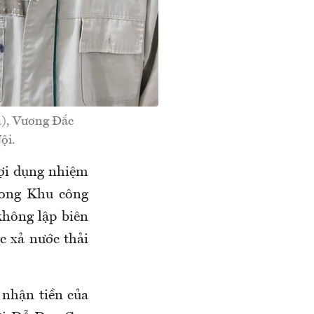
a), Vương Đắc
ội.
ợi dụng nhiệm
rong Khu công
hông lập biên
c xả nước thải
 nhận tiền của