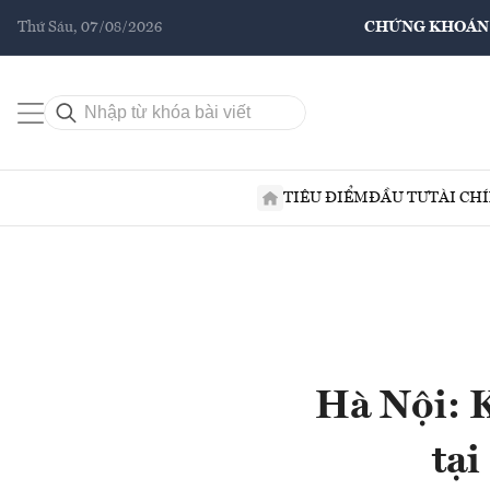
Thứ Sáu, 07/08/2026
CHỨNG KHOÁN
TIÊU ĐIỂM
ĐẦU TƯ
TÀI CH
Hà Nội: K
tạ