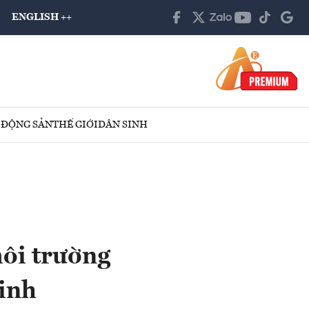
ENGLISH ++
 ĐỘNG SẢN
THẾ GIỚI
DÂN SINH
môi trường
inh