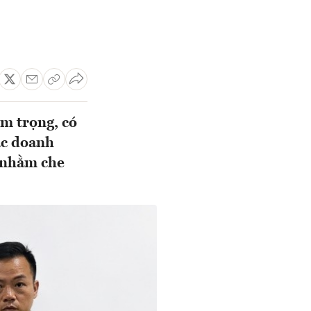
êm trọng, có
các doanh
g nhằm che