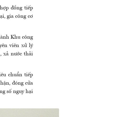
 hợp đồng tiếp
i, gia công cơ
hành Khu công
ên viên xử lý
, xả nước thải
êu chuẩn tiếp
nhận, đóng cửa
ông số nguy hại