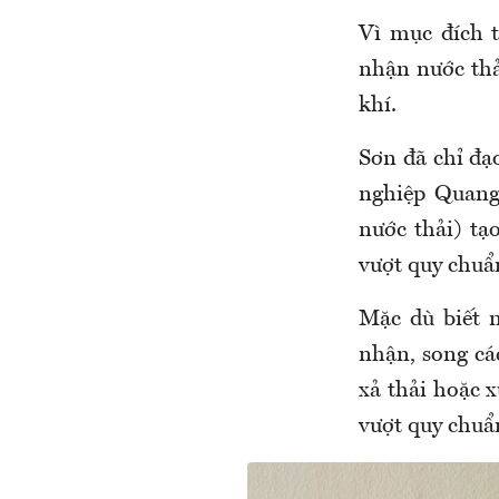
Vì mục đích t
nhận nước thả
khí.
Sơn đã chỉ đ
nghiệp Quang
nước thải) tạ
vượt quy chuẩn
Mặc dù biết 
nhận, song cá
xả thải hoặc x
vượt quy chuẩn