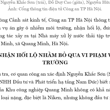
: Nguyễn Khắc Sơn (trái), Đỗ Duy Cao (giữa), Nguyễn Hữu
Ảnh: Cổng thông tin điện tử Công an TP Hà Nội.
òng Cảnh sát kinh tế, Công an TP Hà Nội thông ti
 vụ án gây ô nhiễm môi trường, nhận hối lộ, đưa
ng tác xảy ra tại Nhà máy xử lý nước thải tập t
 Minh, xã Quang Minh, Hà Nội.
NHẬN HỐI LỘ NHẰM BỎ QUA VI PHẠM 
TRƯỜNG
u tra, cơ quan công an xác định Nguyễn Khắc Sơn 
NHH Đầu tư và Phát triển hạ tầng Nam Đức) biết 
 của Khu công nghiệp Quang Minh không có khả nă
 loại nặng, đặc biệt là Niken, nhưng không đầu tư