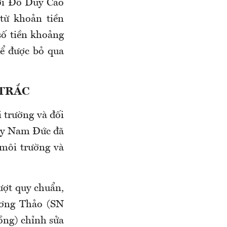
với Đỗ Duy Cao
từ khoản tiền
số tiền khoảng
để được bỏ qua
 TRẮC
i trường và đối
 ty Nam Đức đã
môi trường và
ượt quy chuẩn,
ương Thảo (SN
ồng) chỉnh sửa