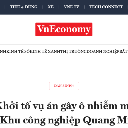
TIÊU & DÙNG
XE
VNE TV
TECH CONNECT
ÍNH
KINH TẾ SỐ
KINH TẾ XANH
THỊ TRƯỜNG
DOANH NGHIỆP
BẤT
DÂN SINH
hởi tố vụ án gây ô nhiễm 
i Khu công nghiệp Quang M