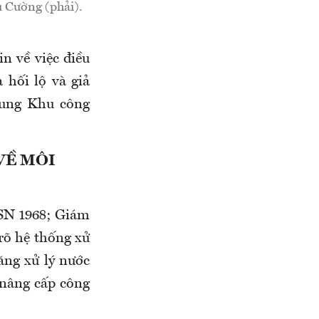
 Cường (phải).
n về việc điều
 hối lộ và giả
rung Khu công
VỀ MÔI
(SN 1968; Giám
rõ hệ thống xử
ng xử lý nước
 nâng cấp công