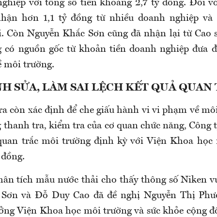
ghiệp với tổng số tiền khoảng 2,7 tỷ đồng. Đối 
 nhận hơn 1,1 tỷ đồng từ nhiều doanh nghiệp và 
i. Còn Nguyễn Khắc Sơn cũng đã nhận lại từ Cao 
g có nguồn gốc từ khoản tiền doanh nghiệp đưa 
ề môi trường.
H SỬA, LÀM SAI LỆCH KẾT QUẢ QUAN
ra còn xác định để che giấu hành vi vi phạm về mô
 thanh tra, kiểm tra của cơ quan chức năng, Công
quan trắc môi trường định kỳ với Viện Khoa học 
 đồng.
hân tích mẫu nước thải cho thấy thông số Niken v
Sơn và Đỗ Duy Cao đã đề nghị Nguyễn Thị Ph
ưởng Viện Khoa học môi trường và sức khỏe cộng đ