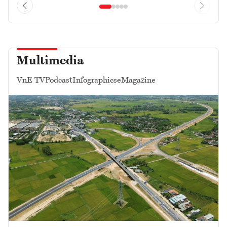
Multimedia
VnE TV
Podcast
Infographics
eMagazine
Điểm nhấn kỳ họp Quốc hội không