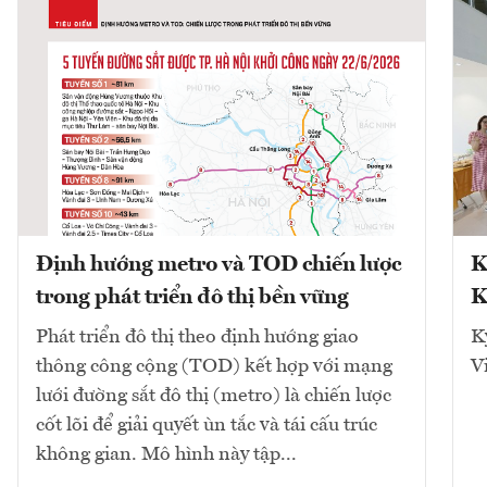
Định hướng metro và TOD chiến lược
K
trong phát triển đô thị bền vững
K
Phát triển đô thị theo định hướng giao
K
thông công cộng (TOD) kết hợp với mạng
V
lưới đường sắt đô thị (metro) là chiến lược
cốt lõi để giải quyết ùn tắc và tái cấu trúc
không gian. Mô hình này tập...
10
bài viết
Xem tất cả
2