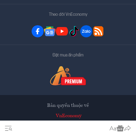
Theo dõi VnEconomy
Đặt mua ấn phẩm
Bản quyền thuộc về
VnEconomy
Tạp chí điện tử của Hội Khoa học Kinh tế Việt Nam
Mọi tin bài đăng lại từ website này phải có sự chấp thuận
bằng văn bản của
Tạp chí Kinh tế Việt Nam - VnEconomy