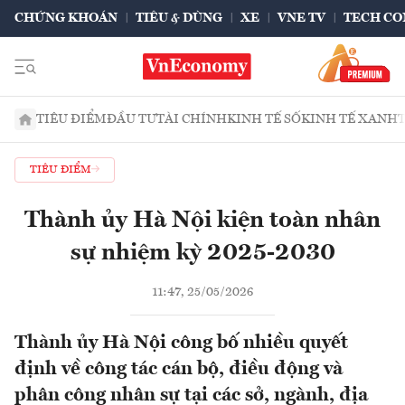
CHỨNG KHOÁN
TIÊU & DÙNG
XE
VNE TV
TECH CO
TIÊU ĐIỂM
ĐẦU TƯ
TÀI CHÍNH
KINH TẾ SỐ
KINH TẾ XANH
TIÊU ĐIỂM
Thành ủy Hà Nội kiện toàn nhân
sự nhiệm kỳ 2025-2030
11:47, 25/05/2026
Thành ủy Hà Nội công bố nhiều quyết
định về công tác cán bộ, điều động và
phân công nhân sự tại các sở, ngành, địa