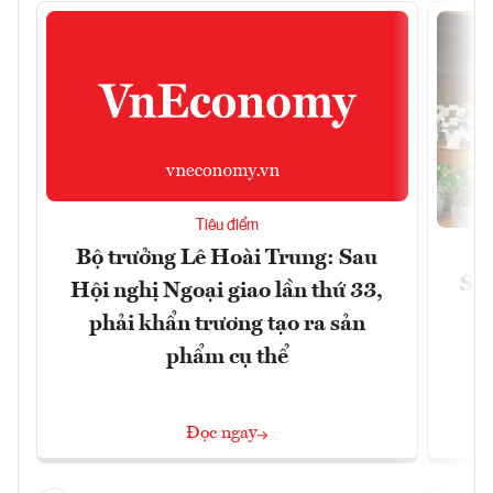
Tiêu điểm
Bộ trưởng Lê Hoài Trung: Sau
Siế
Hội nghị Ngoại giao lần thứ 33,
phải khẩn trương tạo ra sản
phẩm cụ thể
Đọc ngay