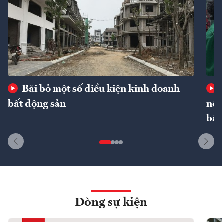
Bãi bỏ một số điều kiện kinh doanh
bất động sản
nôn
bất
Dòng sự kiện