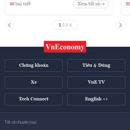
1
2
3
4
Chứng khoán
Tiêu & Dùng
Xe
VnE TV
Tech Connect
English ++
Tất cả chuyên mục
Kinh tế xanh
Tiêu điểm