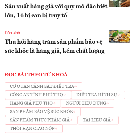
Sản xuất hàng giả với quy mô đặc biệt
lớn, 14 bị can bị truy tố
Dân sinh
Thu hồi hàng trăm sản phẩm bảo vệ
sức khỏe là hàng giả, kém chất lượng
ĐỌC BÀI THEO TỪ KHOÁ
CƠ QUAN CẢNH SÁT ĐIỀU TRA
CÔNG AN TỈNH PHÚ THỌ
ĐIỀU TRA HÌNH SỰ
HÀNG GIẢ PHÚ THỌ
NGƯỜI TIÊU DÙNG
SẢN PHẨM BẢO VỆ SỨC KHỎE
SẢN PHẨM THỰC PHẨM GIẢ
TÀI LIỆU GIẢ
THỜI HẠN GIAO NỘP