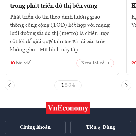
trong phát triển đô thị bền vững
K
Phát triển đô thị theo định hướng giao
K
thông công cộng (TOD) kết hợp với mạng
V
lưới đường sắt đô thị (metro) là chiến lược
cốt lõi để giải quyết ùn tắc và tái cấu trúc
không gian. Mô hình này tập...
10
bài viết
Xem tất cả
2
1
2
3
4
Chứng khoán
Tiêu & Dùng