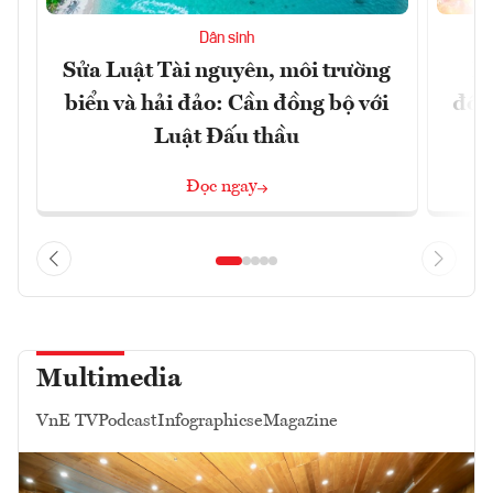
Dân sinh
Sửa Luật Tài nguyên, môi trường
L
biển và hải đảo: Cần đồng bộ với
đổi)
Luật Đấu thầu
Đọc ngay
Multimedia
VnE TV
Podcast
Infographics
eMagazine