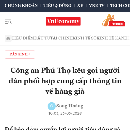
CHỨNG KHOÁN
TIÊU & DÙNG
XE
VNE TV
TECH CO
TIÊU ĐIỂM
ĐẦU TƯ
TÀI CHÍNH
KINH TẾ SỐ
KINH TẾ XANH
DÂN SINH
Công an Phú Thọ kêu gọi người
dân phối hợp cung cấp thông tin
về hàng giả
Song Hoàng
S
10:05, 25/05/2026
Để bảo đảm quyền lợi người tiêu dùng và