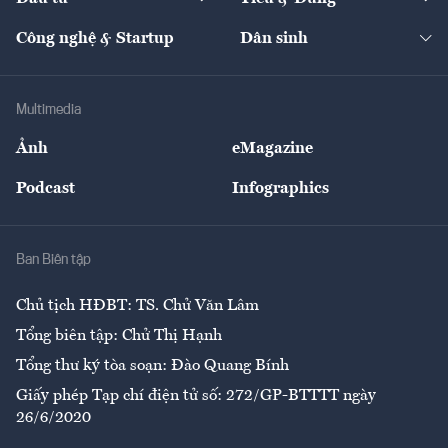
Quản trị số
Cafe BĐS
Thị trường
Kinh doanh
Kết nối
Tạp chí kinh tế Việt Nam
eMagazine
Nhà đầu tư
Du lịch
Công nghệ & Startup
Dân sinh
Tư vấn
Nông sản
Doanh nhân
Tư vấn Tiêu & Dùng
Infographics
Hạ tầng
Sức khỏe
Khung pháp lý
Doanh nghiệp
Địa phương
Thị trường
Bảo hiểm
Multimedia
Sự kiện
Nhân lực
Ảnh
eMagazine
Đẹp +
An sinh
Podcast
Infographics
Giải trí
Y tế
Nhà
Ban Biên tập
Ẩm thực
Chủ tịch HĐBT: TS. Chử Văn Lâm
Tổng biên tập: Chử Thị Hạnh
Tổng thư ký tòa soạn: Đào Quang Bính
Giấy phép Tạp chí điện tử số: 272/GP-BTTTT ngày
26/6/2020