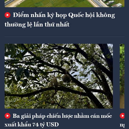
Điểm nhấn kỳ họp Quốc hội không
thường lệ lần thứ nhất
Ba giải pháp chiến lược nhằm cán mốc
xuất khẩu 74 tỷ USD
ngu