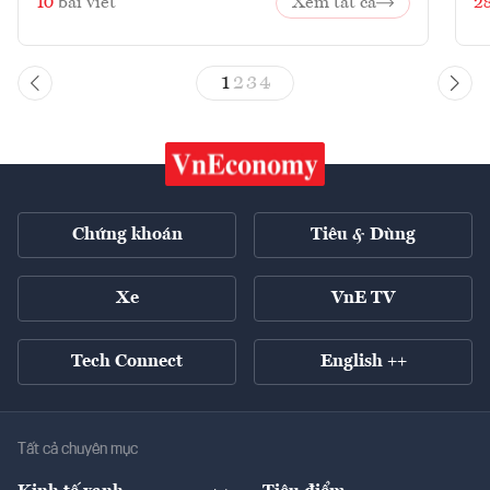
10
bài viết
Xem tất cả
2
1
2
3
4
Chứng khoán
Tiêu & Dùng
Xe
VnE TV
Tech Connect
English ++
Tất cả chuyên mục