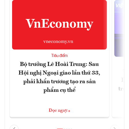
Tiêu điểm
Bộ trưởng Lê Hoài Trung: Sau
Tổ
Hội nghị Ngoại giao lần thứ 33,
Lâ
phải khẩn trương tạo ra sản
trở 
phẩm cụ thể
Đọc ngay