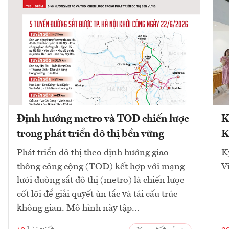
Định hướng metro và TOD chiến lược
K
trong phát triển đô thị bền vững
K
Phát triển đô thị theo định hướng giao
K
thông công cộng (TOD) kết hợp với mạng
V
lưới đường sắt đô thị (metro) là chiến lược
cốt lõi để giải quyết ùn tắc và tái cấu trúc
không gian. Mô hình này tập...