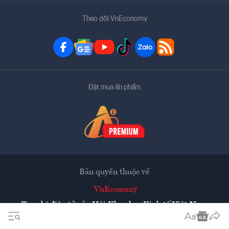
Theo dõi VnEconomy
Đặt mua ấn phẩm
Bản quyền thuộc về
VnEconomy
Tạp chí điện tử của Hội Khoa học Kinh tế Việt Nam
Mọi tin bài đăng lại từ website này phải có sự chấp thuận