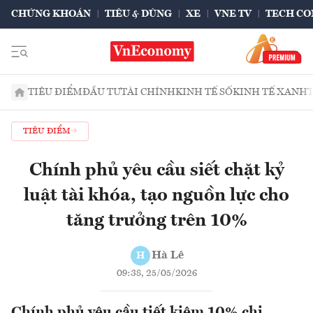
CHỨNG KHOÁN
TIÊU & DÙNG
XE
VNE TV
TECH CO
TIÊU ĐIỂM
ĐẦU TƯ
TÀI CHÍNH
KINH TẾ SỐ
KINH TẾ XANH
TIÊU ĐIỂM
Chính phủ yêu cầu siết chặt kỷ
luật tài khóa, tạo nguồn lực cho
tăng trưởng trên 10%
Hà Lê
H
09:38, 25/05/2026
Chính phủ yêu cầu tiết kiệm 10% chi