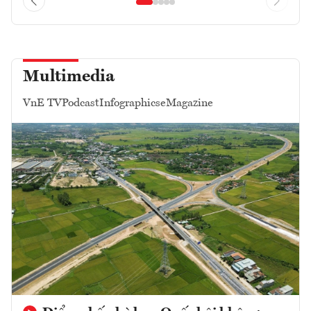
Multimedia
VnE TV
Podcast
Infographics
eMagazine