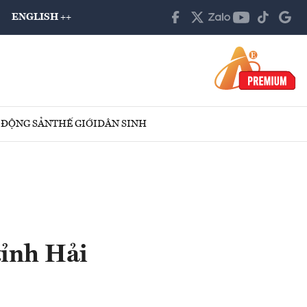
ENGLISH ++
 ĐỘNG SẢN
THẾ GIỚI
DÂN SINH
tỉnh Hải