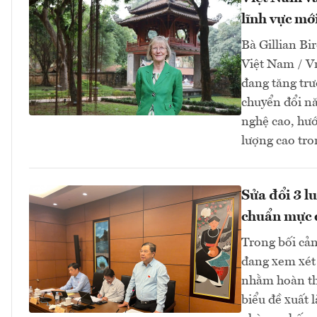
lĩnh vực mớ
Bà Gillian Bir
Việt Nam / V
đang tăng tr
chuyển đổi nă
nghệ cao, hướ
lượng cao tro
Sửa đổi 3 l
chuẩn mực 
Trong bối cản
đang xem xét 
nhằm hoàn thi
biểu đề xuất 