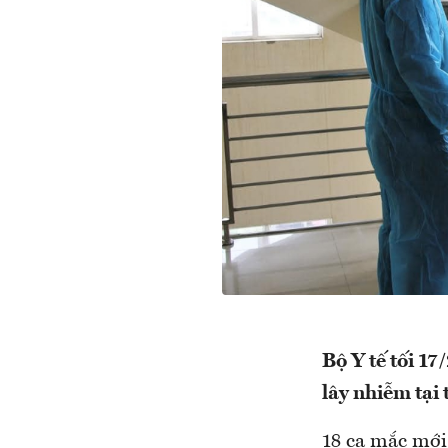
Bộ Y tế tối 1
lây nhiễm tại
18 ca mắc mơ