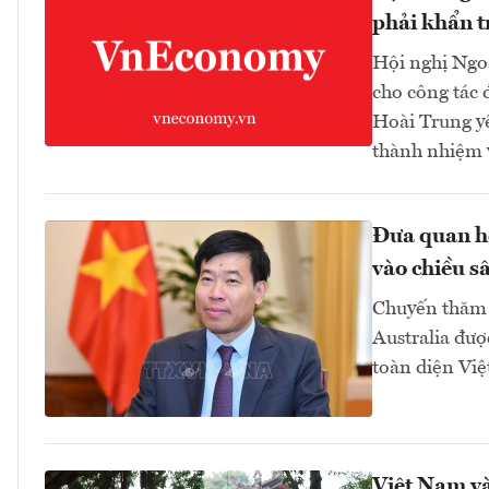
phải khẩn t
Hội nghị Ngoạ
cho công tác 
Hoài Trung yê
thành nhiệm v
Đưa quan hệ
vào chiều sâ
Chuyến thăm 
Australia đượ
toàn diện Việ
Việt Nam và