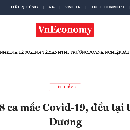
TIÊU & DÙNG
XE
VNE TV
TECH CONNECT
ÍNH
KINH TẾ SỐ
KINH TẾ XANH
THỊ TRƯỜNG
DOANH NGHIỆP
BẤT
TIÊU ĐIỂM
 ca mắc Covid-19, đều tại 
Dương