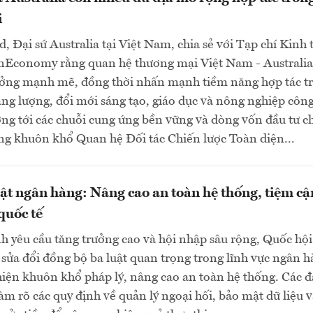
i
d, Đại sứ Australia tại Việt Nam, chia sẻ với Tạp chí Kinh 
nEconomy rằng quan hệ thương mại Việt Nam - Australia
ưởng mạnh mẽ, đồng thời nhấn mạnh tiềm năng hợp tác t
ng lượng, đổi mới sáng tạo, giáo dục và nông nghiệp côn
ng tới các chuỗi cung ứng bền vững và dòng vốn đầu tư c
ng khuôn khổ Quan hệ Đối tác Chiến lược Toàn diện...
uật ngân hàng: Nâng cao an toàn hệ thống, tiệm cậ
quốc tế
h yêu cầu tăng trưởng cao và hội nhập sâu rộng, Quốc hội
sửa đổi đồng bộ ba luật quan trọng trong lĩnh vực ngân 
ện khuôn khổ pháp lý, nâng cao an toàn hệ thống. Các đ
làm rõ các quy định về quản lý ngoại hối, bảo mật dữ liệu 