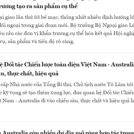
rương tạo ra sản phẩm cụ thể
i giao lần thứ 33 bế mạc, thống nhất nhiều định hướng l
đối ngoại trong giai đoạn mới. Bộ trưởng Bộ Ngoại giao L
u cầu các đơn vị khẩn trương cụ thể hóa kết quả Hội nghị
ụ, sản phẩm và tiến độ rõ ràng.
 Đối tác Chiến lược toàn diện Việt Nam - Australi
u, thực chất, hiệu quả
cấp Nhà nước của Tổng Bí thư, Chủ tịch nước Tô Lâm tới
c kỳ vọng sẽ tạo thêm xung lực, đưa quan hệ Đối tác Chiế
t Nam - Australia đi vào chiều sâu, thực chất và hiệu quả 
 Australia còn nhiều dư địa mở rộng hợp tác trong