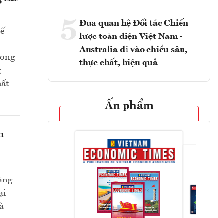
5
Đưa quan hệ Đối tác Chiến
tế
lược toàn diện Việt Nam -
Australia đi vào chiều sâu,
rong
thực chất, hiệu quả
g
hất
Ấn phẩm
n
hàng
ại
và