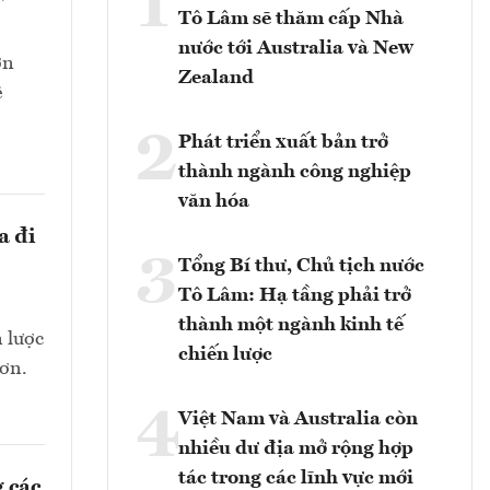
1
Tô Lâm sẽ thăm cấp Nhà
nước tới Australia và New
ớn
Zealand
ê
2
Phát triển xuất bản trở
thành ngành công nghiệp
văn hóa
a đi
3
Tổng Bí thư, Chủ tịch nước
Tô Lâm: Hạ tầng phải trở
thành một ngành kinh tế
n lược
chiến lược
hơn.
4
Việt Nam và Australia còn
nhiều dư địa mở rộng hợp
tác trong các lĩnh vực mới
 các