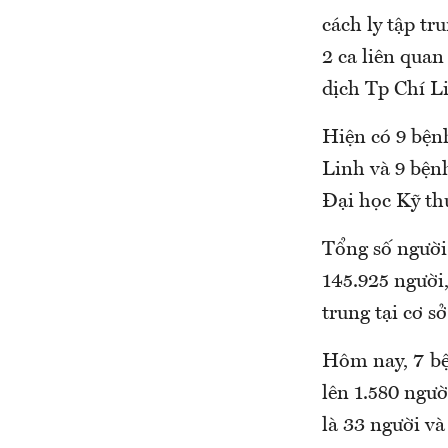
cách ly tập tr
2 ca liên quan 
dịch Tp Chí L
Hiện có 9 bệ
Linh và 9 bệnh 
Đại học Kỹ thu
Tổng số ngươ
145.925 người, t
trung tại cơ s
Hôm nay, 7 bện
lên 1.580 người
là 33 người và