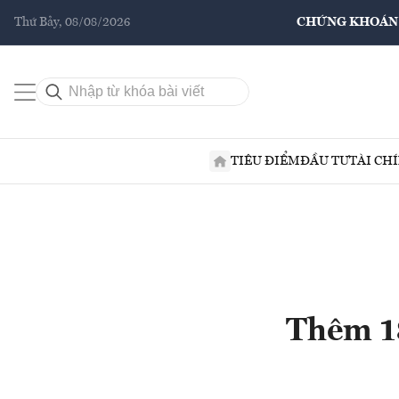
Thứ Bảy, 08/08/2026
CHỨNG KHOÁN
TIÊU ĐIỂM
ĐẦU TƯ
TÀI CH
Thêm 18