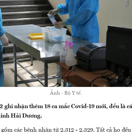
Ảnh - Bộ Y tế.
7/2 ghi nhận thêm 18 ca mắc Covid-19 mới, đều là c
 tỉnh Hải Dương.
́i gồm các bệnh nhân từ 2.312 - 2.329. Tất cả họ đều là