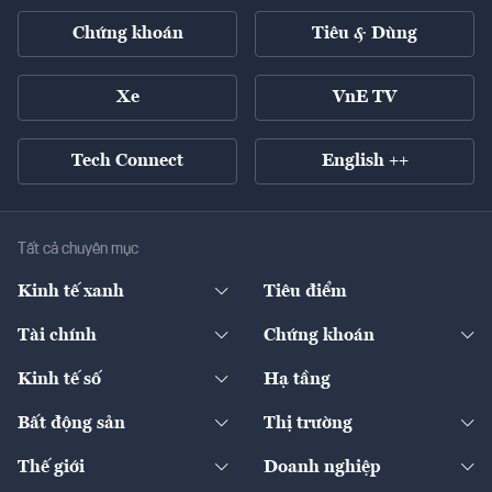
Chứng khoán
Tiêu & Dùng
Xe
VnE TV
Tech Connect
English ++
Tất cả chuyên mục
Kinh tế xanh
Tiêu điểm
Chuyển động xanh
Tài chính
Chứng khoán
Pháp lý
Ngân hàng
Doanh nghiệp niêm yết
Kinh tế số
Hạ tầng
Thương hiệu xanh
Thị trường vốn
Thị trường
Sản phẩm - Thị trường
Bất động sản
Thị trường
Diễn đàn
Thuế
Đầu tư
Tài sản số
Chính sách
Xuất nhập khẩu
Thế giới
Doanh nghiệp
Bảo hiểm
Quốc tế
Dịch vụ số
Thị trường
Khung pháp lý