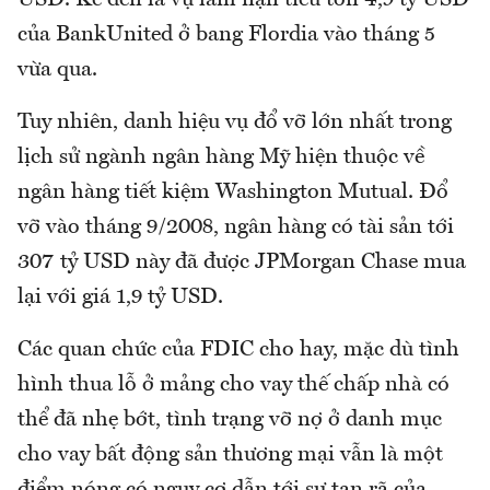
USD. Kế đến là vụ lâm nạn tiêu tốn 4,9 tỷ USD
của BankUnited ở bang Flordia vào tháng 5
vừa qua.
Tuy nhiên, danh hiệu vụ đổ vỡ lớn nhất trong
lịch sử ngành ngân hàng Mỹ hiện thuộc về
ngân hàng tiết kiệm Washington Mutual. Đổ
vỡ vào tháng 9/2008, ngân hàng có tài sản tới
307 tỷ USD này đã được JPMorgan Chase mua
lại với giá 1,9 tỷ USD.
Các quan chức của FDIC cho hay, mặc dù tình
hình thua lỗ ở mảng cho vay thế chấp nhà có
thể đã nhẹ bớt, tình trạng vỡ nợ ở danh mục
cho vay bất động sản thương mại vẫn là một