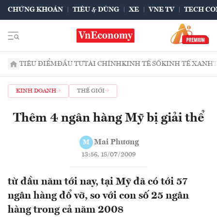
CHỨNG KHOÁN
TIÊU & DÙNG
XE
VNE TV
TECH CO
TIÊU ĐIỂM
ĐẦU TƯ
TÀI CHÍNH
KINH TẾ SỐ
KINH TẾ XANH
KINH DOANH
THẾ GIỚI
Thêm 4 ngân hàng Mỹ bị giải thể
Mai Phương
M
13:56, 18/07/2009
từ đầu năm tới nay, tại Mỹ đã có tới 57
ngân hàng đổ vỡ, so với con số 25 ngân
hàng trong cả năm 2008