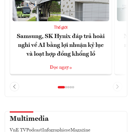
Thế giới
Samsung, SK Hynix đáp trả hoài
Nhữ
nghi về AI bằng lợi nhuận kỷ lục
mộ
và loạt hợp đồng khổng lồ
Đọc ngay
Multimedia
VnE TV
Podcast
Infographics
eMagazine