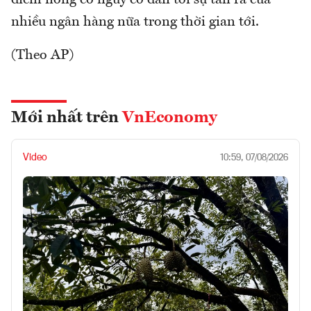
điểm nóng có nguy cơ dẫn tới sự tan rã của
nhiều ngân hàng nữa trong thời gian tới.
(Theo AP)
Mới nhất trên
VnEconomy
Video
10:59, 07/08/2026