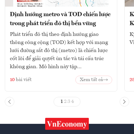
Định hướng metro và TOD chiến lược
K
trong phát triển đô thị bền vững
K
Phát triển đô thị theo định hướng giao
K
thông công cộng (TOD) kết hợp với mạng
V
lưới đường sắt đô thị (metro) là chiến lược
cốt lõi để giải quyết ùn tắc và tái cấu trúc
không gian. Mô hình này tập...
10
bài viết
Xem tất cả
2
1
2
3
4