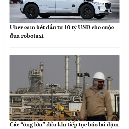
Uber cam kết đầu tư 10 tỷ USD cho cuộc
đua robotaxi
Các “ông lớn” dầu khí tiếp tục báo lãi đậm